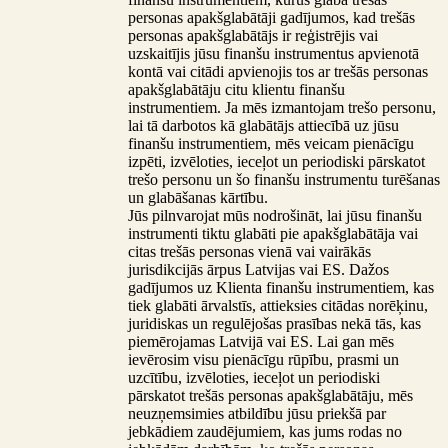
personas apakšglabātāji gadījumos, kad trešās
personas apakšglabātājs ir reģistrējis vai
uzskaitījis jūsu finanšu instrumentus apvienotā
kontā vai citādi apvienojis tos ar trešās personas
apakšglabātāju citu klientu finanšu
instrumentiem. Ja mēs izmantojam trešo personu,
lai tā darbotos kā glabātājs attiecībā uz jūsu
finanšu instrumentiem, mēs veicam pienācīgu
izpēti, izvēloties, ieceļot un periodiski pārskatot
trešo personu un šo finanšu instrumentu turēšanas
un glabāšanas kārtību.
Jūs pilnvarojat mūs nodrošināt, lai jūsu finanšu
instrumenti tiktu glabāti pie apakšglabātāja vai
citas trešās personas vienā vai vairākās
jurisdikcijās ārpus Latvijas vai ES. Dažos
gadījumos uz Klienta finanšu instrumentiem, kas
tiek glabāti ārvalstīs, attieksies citādas norēķinu,
juridiskas un regulējošas prasības nekā tās, kas
piemērojamas Latvijā vai ES. Lai gan mēs
ievērosim visu pienācīgu rūpību, prasmi un
uzcītību, izvēloties, ieceļot un periodiski
pārskatot trešās personas apakšglabātāju, mēs
neuzņemsimies atbildību jūsu priekšā par
jebkādiem zaudējumiem, kas jums rodas no