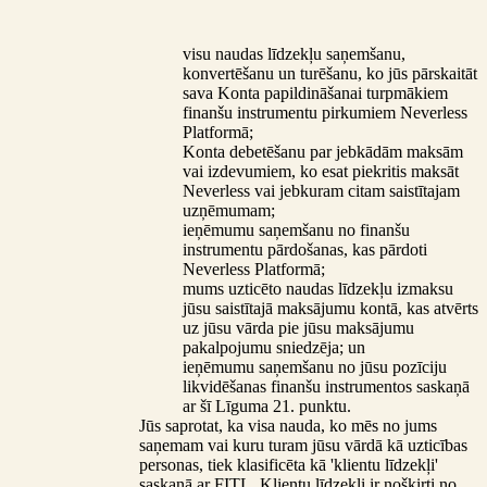
visu naudas līdzekļu saņemšanu,
konvertēšanu un turēšanu, ko jūs pārskaitāt
sava Konta papildināšanai turpmākiem
finanšu instrumentu pirkumiem Neverless
Platformā;
Konta debetēšanu par jebkādām maksām
vai izdevumiem, ko esat piekritis maksāt
Neverless vai jebkuram citam saistītajam
uzņēmumam;
ieņēmumu saņemšanu no finanšu
instrumentu pārdošanas, kas pārdoti
Neverless Platformā;
mums uzticēto naudas līdzekļu izmaksu
jūsu saistītajā maksājumu kontā, kas atvērts
uz jūsu vārda pie jūsu maksājumu
pakalpojumu sniedzēja; un
ieņēmumu saņemšanu no jūsu pozīciju
likvidēšanas finanšu instrumentos saskaņā
ar šī Līguma 21. punktu.
Jūs saprotat, ka visa nauda, ko mēs no jums
saņemam vai kuru turam jūsu vārdā kā uzticības
personas, tiek klasificēta kā 'klientu līdzekļi'
saskaņā ar FITL. Klientu līdzekļi ir nošķirti no