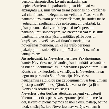
personu starpniecību, ko mēs uzskatām par
nepieciešamiem, lai pārbaudītu jūsu identitāti vai
aizsargātu jūs, mūs un/vai trešās personas no krāpšanas
vai cita finanšu nozieguma, un veikt darbības, ko mēs
pamatoti uzskatām par nepieciešamām, balstoties uz šo
jautājumu rezultātiem. Jūs apliecināt un piekrītat, ka
jūsu personas dati var tikt izpausti trešo personu
pakalpojumu sniedzējiem, ko Neverless vai tā saistītie
uzņēmumi piesaista jūsu identitātes pārbaudes un
krāpšanas novēršanas vai finanšu nozieguma
novēršanas mērķiem, un ka šie trešo personu
pakalpojumu sniedzēji var pilnībā atbildēt uz mūsu
jautājumiem.
Jūs apliecināt, ka Neverless nesniegs Pakalpojumus,
kamēr Neverless nepārbaudīs jūsu identitāti saskaņā ar
tā klientu identifikācijas un pārbaudes procedūrām. Jūsu
Konts var tikt ierobežots vai slēgts, ja Neverless nevar
iegūt un pārbaudīt šo informāciju. Neverless
neuzņemsies atbildību par zaudējumiem vai bojājumiem
(tostarp zaudētām iespējām), kas var rasties, ja jūsu
Konts tiek ierobežots vai slēgts.
Neverless patur tiesības atteikties uzņemt vai uzturēt
klientu attiecības pēc savas izpratnes jebkura iemesla
dēļ, ievērojot piemērojamos tiesību aktus, tostarp, bet ne
tikai, situācijās, kad Neverless nav varējis vai tam ir