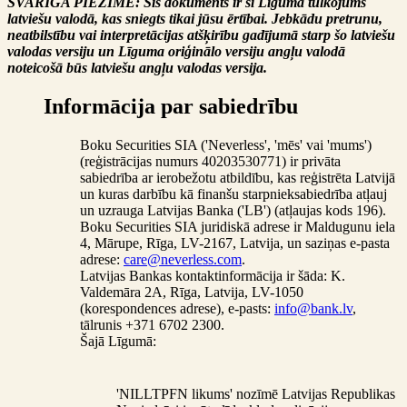
SVARĪGA PIEZĪME: Šis dokuments ir šī Līguma tulkojums
latviešu valodā, kas sniegts tikai jūsu ērtībai. Jebkādu pretrunu,
neatbilstību vai interpretācijas atšķirību gadījumā starp šo latviešu
valodas versiju un Līguma oriģinālo versiju angļu valodā
noteicošā būs latviešu angļu valodas versija.
Informācija par sabiedrību
Boku Securities SIA ('Neverless', 'mēs' vai 'mums')
(reģistrācijas numurs 40203530771) ir privāta
sabiedrība ar ierobežotu atbildību, kas reģistrēta Latvijā
un kuras darbību kā finanšu starpnieksabiedrība atļauj
un uzrauga Latvijas Banka ('LB') (atļaujas kods 196).
Boku Securities SIA juridiskā adrese ir Maldugunu iela
4, Mārupe, Rīga, LV-2167, Latvija, un saziņas e-pasta
adrese:
care@neverless.com
.
Latvijas Bankas kontaktinformācija ir šāda: K.
Valdemāra 2A, Rīga, Latvija, LV-1050
(korespondences adrese), e-pasts:
info@bank.lv
,
tālrunis +371 6702 2300.
Šajā Līgumā:
'NILLTPFN likums' nozīmē Latvijas Republikas