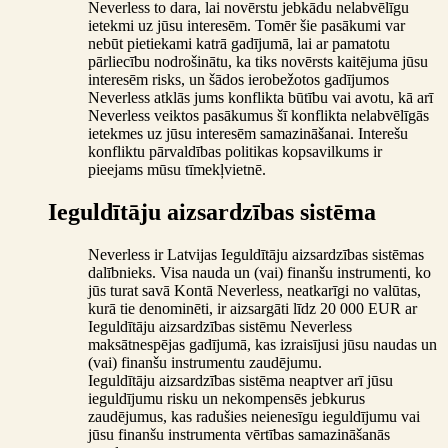
Neverless to dara, lai novērstu jebkādu nelabvēlīgu
ietekmi uz jūsu interesēm. Tomēr šie pasākumi var
nebūt pietiekami katrā gadījumā, lai ar pamatotu
pārliecību nodrošinātu, ka tiks novērsts kaitējuma jūsu
interesēm risks, un šādos ierobežotos gadījumos
Neverless atklās jums konflikta būtību vai avotu, kā arī
Neverless veiktos pasākumus šī konflikta nelabvēlīgās
ietekmes uz jūsu interesēm samazināšanai. Interešu
konfliktu pārvaldības politikas kopsavilkums ir
pieejams mūsu tīmekļvietnē.
Ieguldītāju aizsardzības sistēma
Neverless ir Latvijas Ieguldītāju aizsardzības sistēmas
dalībnieks. Visa nauda un (vai) finanšu instrumenti, ko
jūs turat savā Kontā Neverless, neatkarīgi no valūtas,
kurā tie denominēti, ir aizsargāti līdz 20 000 EUR ar
Ieguldītāju aizsardzības sistēmu Neverless
maksātnespējas gadījumā, kas izraisījusi jūsu naudas un
(vai) finanšu instrumentu zaudējumu.
Ieguldītāju aizsardzības sistēma neaptver arī jūsu
ieguldījumu risku un nekompensēs jebkurus
zaudējumus, kas radušies neienesīgu ieguldījumu vai
jūsu finanšu instrumenta vērtības samazināšanās