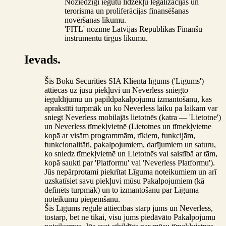
Noziedzīgi iegūtu līdzekļu legalizācijas un
terorisma un proliferācijas finansēšanas
novēršanas likumu.
'FITL' nozīmē Latvijas Republikas Finanšu
instrumentu tirgus likumu.
Ievads.
Šis Boku Securities SIA Klienta līgums ('Līgums')
attiecas uz jūsu piekļuvi un Neverless sniegto
ieguldījumu un papildpakalpojumu izmantošanu, kas
aprakstīti turpmāk un ko Neverless laiku pa laikam var
sniegt Neverless mobilajās lietotnēs (katra — 'Lietotne')
un Neverless tīmekļvietnē (Lietotnes un tīmekļvietne
kopā ar visām programmām, rīkiem, funkcijām,
funkcionalitāti, pakalpojumiem, darījumiem un saturu,
ko sniedz tīmekļvietnē un Lietotnēs vai saistībā ar tām,
kopā saukti par 'Platformu' vai 'Neverless Platformu').
Jūs nepārprotami piekrītat Līguma noteikumiem un arī
uzskatīsiet savu piekļuvi mūsu Pakalpojumiem (kā
definēts turpmāk) un to izmantošanu par Līguma
noteikumu pieņemšanu.
Šis Līgums regulē attiecības starp jums un Neverless,
tostarp, bet ne tikai, visu jums piedāvāto Pakalpojumu