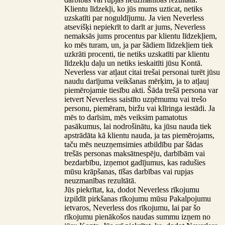
Klientu līdzekļi, ko jūs mums uzticat, netiks
uzskatīti par noguldījumu. Ja vien Neverless
atsevišķi nepiekrīt to darīt ar jums, Neverless
nemaksās jums procentus par klientu līdzekļiem,
ko mēs turam, un, ja par šādiem līdzekļiem tiek
uzkrāti procenti, tie netiks uzskatīti par klientu
līdzekļu daļu un netiks ieskaitīti jūsu Kontā.
Neverless var atļaut citai trešai personai turēt jūsu
naudu darījuma veikšanas mērķim, ja to atļauj
piemērojamie tiesību akti. Šāda trešā persona var
ietvert Neverless saistīto uzņēmumu vai trešo
personu, piemēram, biržu vai klīringa iestādi. Ja
mēs to darīsim, mēs veiksim pamatotus
pasākumus, lai nodrošinātu, ka jūsu nauda tiek
apstrādāta kā klientu nauda, ja tas piemērojams,
taču mēs neuzņemsimies atbildību par šādas
trešās personas maksātnespēju, darbībām vai
bezdarbību, izņemot gadījumus, kas radušies
mūsu krāpšanas, tīšas darbības vai rupjas
neuzmanības rezultātā.
Jūs piekrītat, ka, dodot Neverless rīkojumu
izpildīt pirkšanas rīkojumu mūsu Pakalpojumu
ietvaros, Neverless dos rīkojumu, lai par šo
rīkojumu pienākošos naudas summu izņem no