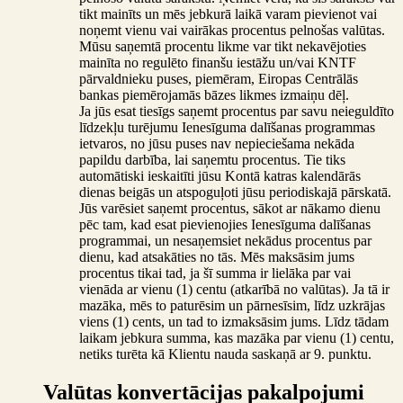
tikt mainīts un mēs jebkurā laikā varam pievienot vai
noņemt vienu vai vairākas procentus pelnošas valūtas.
Mūsu saņemtā procentu likme var tikt nekavējoties
mainīta no regulēto finanšu iestāžu un/vai KNTF
pārvaldnieku puses, piemēram, Eiropas Centrālās
bankas piemērojamās bāzes likmes izmaiņu dēļ.
Ja jūs esat tiesīgs saņemt procentus par savu neieguldīto
līdzekļu turējumu Ienesīguma dalīšanas programmas
ietvaros, no jūsu puses nav nepieciešama nekāda
papildu darbība, lai saņemtu procentus. Tie tiks
automātiski ieskaitīti jūsu Kontā katras kalendārās
dienas beigās un atspoguļoti jūsu periodiskajā pārskatā.
Jūs varēsiet saņemt procentus, sākot ar nākamo dienu
pēc tam, kad esat pievienojies Ienesīguma dalīšanas
programmai, un nesaņemsiet nekādus procentus par
dienu, kad atsakāties no tās. Mēs maksāsim jums
procentus tikai tad, ja šī summa ir lielāka par vai
vienāda ar vienu (1) centu (atkarībā no valūtas). Ja tā ir
mazāka, mēs to paturēsim un pārnesīsim, līdz uzkrājas
viens (1) cents, un tad to izmaksāsim jums. Līdz tādam
laikam jebkura summa, kas mazāka par vienu (1) centu,
netiks turēta kā Klientu nauda saskaņā ar 9. punktu.
Valūtas konvertācijas pakalpojumi