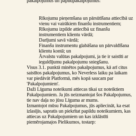
pakalpojumus un papildpakalpojumus:
Rīkojumu pieņemšana un pārsūtīšana attiecībā uz
vienu vai vairākiem finanšu instrumentiem;
Rīkojumu izpilde attiecībā uz finanšu
instrumentiem klientu vārdā;
Darījumi savā vārdā;
Finanšu instrumentu glabāšana un pārvaldīšana
klientu kontā; un
Ārvalstu valūtas pakalpojumi, ja tie ir saistīti ar
ieguldījumu pakalpojumu sniegšanu.
Visus 3.1. punktā minētos pakalpojumus, kā arī citus
saistītos pakalpojumus, ko Neverless laiku pa laikam
var piedāvāt Platformā, mēs kopā saucam par
'Pakalpojumiem'.
Daži Līguma noteikumi attiecas tikai uz noteiktiem
Pakalpojumiem. Ja jūs neizmantojat šos Pakalpojumus,
tie nav daļa no jūsu Līguma ar mums.
Izmantojot mūsu Pakalpojumus, jūs apliecināt, ka esat
izlasījis, sapratis un piekrītat papildu noteikumiem, kas
attiecas uz Pakalpojumiem un kas izklāstīti
piemērojamajos Pielikumos, tostarp: