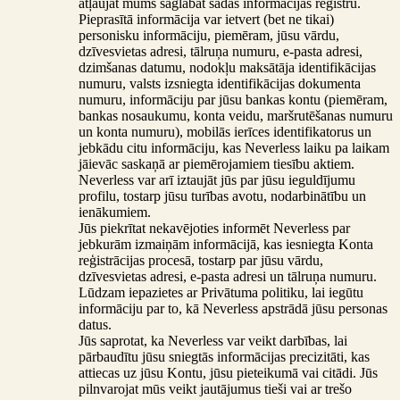
atļaujat mums saglabāt šādas informācijas reģistru.
Pieprasītā informācija var ietvert (bet ne tikai)
personisku informāciju, piemēram, jūsu vārdu,
dzīvesvietas adresi, tālruņa numuru, e-pasta adresi,
dzimšanas datumu, nodokļu maksātāja identifikācijas
numuru, valsts izsniegta identifikācijas dokumenta
numuru, informāciju par jūsu bankas kontu (piemēram,
bankas nosaukumu, konta veidu, maršrutēšanas numuru
un konta numuru), mobilās ierīces identifikatorus un
jebkādu citu informāciju, kas Neverless laiku pa laikam
jāievāc saskaņā ar piemērojamiem tiesību aktiem.
Neverless var arī iztaujāt jūs par jūsu ieguldījumu
profilu, tostarp jūsu turības avotu, nodarbinātību un
ienākumiem.
Jūs piekrītat nekavējoties informēt Neverless par
jebkurām izmaiņām informācijā, kas iesniegta Konta
reģistrācijas procesā, tostarp par jūsu vārdu,
dzīvesvietas adresi, e-pasta adresi un tālruņa numuru.
Lūdzam iepazietes ar Privātuma politiku, lai iegūtu
informāciju par to, kā Neverless apstrādā jūsu personas
datus.
Jūs saprotat, ka Neverless var veikt darbības, lai
pārbaudītu jūsu sniegtās informācijas precizitāti, kas
attiecas uz jūsu Kontu, jūsu pieteikumā vai citādi. Jūs
pilnvarojat mūs veikt jautājumus tieši vai ar trešo