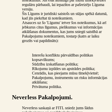
noteikumus. Jūs esat atbildīgs par mūsu tīmekļvietnes
regulāru pārbaudi, lai iepazītos ar pašreizējo Līguma
versiju.
Šis Līgums ir juridiski saistošs un stājas spēkā datumā,
kad jūs piekrītat tā noteikumiem.
Atsauces uz šo 'Līgumu' ietver šos noteikumus, kā arī
jebkurus citus līgumus, pielikumus vai informācijas
atklāšanas dokumentus, kas jums sniegti saistībā ar
Pakalpojumu noteikumiem, tostarp (katrs ar laiku
grozīts vai papildināts):
Interešu konfliktu pārvaldības politikas
kopsavilkums;
Sūdzību izskatīšanas politika;
Rīkojumu izpildes un apstrādes politika;
Cenrādis, kas pieejams mūsu tīmekļvietnē;
Pakalpojumu, instrumentu un risku informācijas
atklāšana;
Privātuma politika.
Neverless Pakalpojumi.
Neverless saskaņā ar FITL sniedz jums šādus