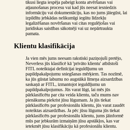
tikusi liegta iespēja pabeigt konta atvēršanas vai
atjaunošanas procesu vai kad jūs neesat iesniedzis
informāciju vai dokumentāciju, kas no jums jāiegūst, lai
izpildītu jebkādas nelikumīgi iegūtu līdzekļu
legalizēšanas novēršanas vai citas regulējošas vai
juridiskas saistības sākotnēji vai uz nepārtraukta
pamata.
Klientu klasifikācija
Ja vien mēs jums neesam rakstiski paziņojuši pretējo,
Neverless jūs klasificē kā 'privāto klientu' atbilstoši
FITL noteiktajai definīcijai ieguldījumu un
papildpakalpojumu sniegšanas mērķiem. Tas nozīmē,
ka jūs gūstat labumu no augstākā līmeņa aizsardzības
saskaņā ar FITL, izmantojot ieguldījumu un
papildpakalpojumus. Jūs varat lūgt, lai mēs jūs
pārklasificētu par cita veida klientu, taču mums nav
pienākuma piekrist jūsu lūgumam. Ja jūs tiekat
pārklasificēts par profesionālu klientu, jūs varat zaudēt
noteiktas aizsardzības. Ja pēc jūsu lūguma jūs tiekat
pārklasificēts par profesionālu klientu, jums jāinformē
mūs par jebkurām izmaiņām jūsu apstākļos, kas var
ietekmēt jūsu klasifikāciju kā profesionālu klientu.