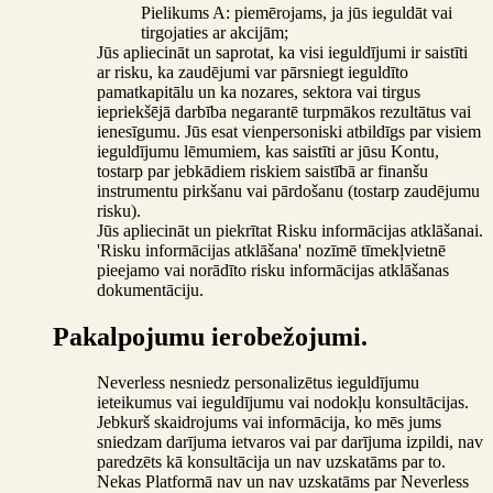
Pielikums A: piemērojams, ja jūs ieguldāt vai
tirgojaties ar akcijām;
Jūs apliecināt un saprotat, ka visi ieguldījumi ir saistīti
ar risku, ka zaudējumi var pārsniegt ieguldīto
pamatkapitālu un ka nozares, sektora vai tirgus
iepriekšējā darbība negarantē turpmākos rezultātus vai
ienesīgumu. Jūs esat vienpersoniski atbildīgs par visiem
ieguldījumu lēmumiem, kas saistīti ar jūsu Kontu,
tostarp par jebkādiem riskiem saistībā ar finanšu
instrumentu pirkšanu vai pārdošanu (tostarp zaudējumu
risku).
Jūs apliecināt un piekrītat Risku informācijas atklāšanai.
'Risku informācijas atklāšana' nozīmē tīmekļvietnē
pieejamo vai norādīto risku informācijas atklāšanas
dokumentāciju.
Pakalpojumu ierobežojumi.
Neverless nesniedz personalizētus ieguldījumu
ieteikumus vai ieguldījumu vai nodokļu konsultācijas.
Jebkurš skaidrojums vai informācija, ko mēs jums
sniedzam darījuma ietvaros vai par darījuma izpildi, nav
paredzēts kā konsultācija un nav uzskatāms par to.
Nekas Platformā nav un nav uzskatāms par Neverless