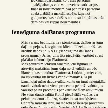
jebkādām darbībām, ko trešās personas
apakšglabātājs veic vai neveic saistībā ar jūsu
finanšu instrumentiem, vai par trešās personas
apakšglabātāja maksātnespēju, izņemot
gadījumus, kas radušies no mūsu krāpšanas, tīšas
darbības vai rupjas neuzmanības.
Ienesīguma dalīšanas programma
Mēs varam, bet mums nav pienākuma, dalīties ar jums
daļā no peļņas, kas gūta no klientu līdzekļu turēšanas
kredītiestādēs un KNTF ('Ienesīguma dalīšanas
programma'). Ja tas jums tiks piedāvāts, varēsiet atrast
plašāku informāciju Platformā.
Mēs paturēsim jebkuru saņemto ienesīgumu un
atsevišķi maksāsim jums daļu no tā valūtās un pēc
likmēm, kas norādītas Platformā. Lūdzu, ņemiet vērā,
ka šīs valūtas un likmes var tikt mainītas. Ja jūs
izmantojat mūsu daudzvalūtu kontu un turat neieguldītu
naudu vairāk nekā vienā procentus pelnošā valūtā, jūs
varēsiet pelnīt procentus par katru no šiem atlikumiem.
Ne visas daudzvalūtu Kontā piedāvātās valūtas var
pelnīt procentus. Lūdzu, skatiet mūsu tīmekļvietnē
Cenrāža saraksta lapu, lai redzētu pašreizējo procentus
pelnošo valūtu sarakstu. Ņemiet vērā, ka šis saraksts var