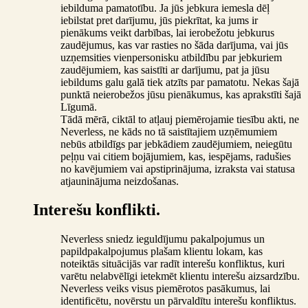
iebilduma pamatotību. Ja jūs jebkura iemesla dēļ
iebilstat pret darījumu, jūs piekrītat, ka jums ir
pienākums veikt darbības, lai ierobežotu jebkurus
zaudējumus, kas var rasties no šāda darījuma, vai jūs
uzņemsities vienpersonisku atbildību par jebkuriem
zaudējumiem, kas saistīti ar darījumu, pat ja jūsu
iebildums galu galā tiek atzīts par pamatotu. Nekas šajā
punktā neierobežos jūsu pienākumus, kas aprakstīti šajā
Līgumā.
Tādā mērā, ciktāl to atļauj piemērojamie tiesību akti, ne
Neverless, ne kāds no tā saistītajiem uzņēmumiem
nebūs atbildīgs par jebkādiem zaudējumiem, neiegūtu
peļņu vai citiem bojājumiem, kas, iespējams, radušies
no kavējumiem vai apstiprinājuma, izraksta vai statusa
atjauninājuma neizdošanas.
Interešu konflikti.
Neverless sniedz ieguldījumu pakalpojumus un
papildpakalpojumus plašam klientu lokam, kas
noteiktās situācijās var radīt interešu konfliktus, kuri
varētu nelabvēlīgi ietekmēt klientu interešu aizsardzību.
Neverless veiks visus piemērotos pasākumus, lai
identificētu, novērstu un pārvaldītu interešu konfliktus.