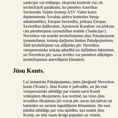
sankcijas vai embargo, eksporta kontrole vai citi
ierobežojoši pasākumi, ko piemēro Amerikas
Savienotās Valstis (tostarp ASV Valsts kases
departamenta Ārvalstu aktīvu kontroles biroja
administrētie), Eiropas Savienība, jebkura Eiropas
Savienības dalībvalsts, Apvienotā Karaliste vai jebkura
cita piemērojama uzraudzības iestāde ('Sankcijas').
Neverless var noteikt ierobežojumus jūsu Pakalpojumu
izmantošanai, tostarp darījumu limitus Pakalpojumiem.
Šādi ierobežojumi var atšķirties pēc Neverless
vienpersoniska ieskata atkarībā no dažādiem faktoriem,
un Neverless pēc savas izvēles var piemērot atšķirīgus
ierobežojumus atsevišķiem klientiem.
Jūsu Konts.
Lai izmantotu Pakalpojumus, jums jāreģistrē Neverless
konts ('Konts'). Jūsu Konts ir pašvadīts, un jūs esat
vienpersoniski atbildīgs par visiem savā Kontā
veiktajiem rīkojumiem, kas nozīmē, ka visus jūsu
ievadītos rīkojumus jūs veicat pēc savas iniciatīvas un
balstoties uz saviem ieguldījumu lēmumiem. Jūs esat
pilnībā atbildīgs par visu darbību, kas notiek jūsu
Kontā, un mēs esam tiesīgi paļauties uz visiem