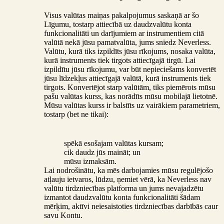
Visus valūtas maiņas pakalpojumus saskaņā ar šo
Līgumu, tostarp attiecībā uz daudzvalūtu konta
funkcionalitāti un darījumiem ar instrumentiem citā
valūtā nekā jūsu pamatvalūta, jums sniedz Neverless.
Valūtu, kurā tiks izpildīts jūsu rīkojums, nosaka valūta,
kurā instruments tiek tirgots attiecīgajā tirgū. Lai
izpildītu jūsu rīkojumu, var būt nepieciešams konvertēt
jūsu līdzekļus attiecīgajā valūtā, kurā instruments tiek
tirgots. Konvertējot starp valūtām, tiks piemērots mūsu
pašu valūtas kurss, kas norādīts mūsu mobilajā lietotnē.
Mūsu valūtas kurss ir balstīts uz vairākiem parametriem,
tostarp (bet ne tikai):
spēkā esošajam valūtas kursam;
cik daudz jūs maināt; un
mūsu izmaksām.
Lai nodrošinātu, ka mēs darbojamies mūsu regulējošo
atļauju ietvaros, lūdzu, ņemiet vērā, ka Neverless nav
valūtu tirdzniecības platforma un jums nevajadzētu
izmantot daudzvalūtu konta funkcionalitāti šādam
mērķim, aktīvi neiesaistoties tirdzniecības darbībās caur
savu Kontu.