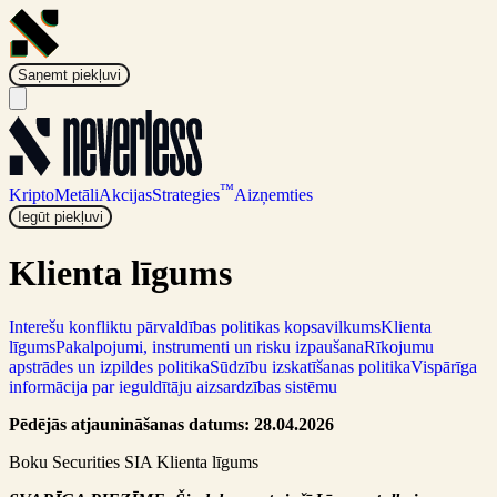
Saņemt piekļuvi
™
Kripto
Metāli
Akcijas
Strategies
Aizņemties
Iegūt piekļuvi
Klienta līgums
Interešu konfliktu pārvaldības politikas kopsavilkums
Klienta
līgums
Pakalpojumi, instrumenti un risku izpaušana
Rīkojumu
apstrādes un izpildes politika
Sūdzību izskatīšanas politika
Vispārīga
informācija par ieguldītāju aizsardzības sistēmu
Pēdējās atjaunināšanas datums: 28.04.2026
Boku Securities SIA Klienta līgums