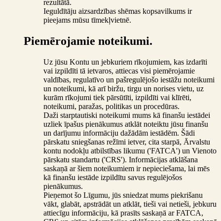
rezultātā.
Ieguldītāju aizsardzības shēmas kopsavilkums ir
pieejams mūsu tīmekļvietnē.
Piemērojamie noteikumi.
Uz jūsu Kontu un jebkuriem rīkojumiem, kas izdarīti
vai izpildīti tā ietvaros, attiecas visi piemērojamie
valdības, regulatīvo un pašregulējošo iestāžu noteikumi
un noteikumi, kā arī biržu, tirgu un norises vietu, uz
kurām rīkojumi tiek pārsūtīti, izpildīti vai klīrēti,
noteikumi, paražas, politikas un procedūras.
Daži starptautiski noteikumi mums kā finanšu iestādei
uzliek īpašus pienākumus atklāt noteiktu jūsu finanšu
un darījumu informāciju dažādām iestādēm. Šādi
pārskatu sniegšanas režīmi ietver, cita starpā, Ārvalstu
kontu nodokļu atbilstības likumu ('FATCA') un Vienoto
pārskatu standartu ('CRS'). Informācijas atklāšana
saskaņā ar šiem noteikumiem ir nepieciešama, lai mēs
kā finanšu iestāde izpildītu savus regulējošos
pienākumus.
Pieņemot šo Līgumu, jūs sniedzat mums piekrišanu
vākt, glabāt, apstrādāt un atklāt, tieši vai netieši, jebkuru
attiecīgu informāciju, kā prasīts saskaņā ar FATCA,