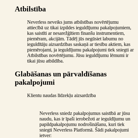
Atbilstība
Neverless neveiks jums atbilstības novērtējumu
attiecībā uz tikai izpildes ieguldījumu pakalpojumiem,
kas saistīti ar nesarežģītiem finanšu instrumentiem,
piemēram, akcijām. Tādēļ jūs negūsiet labumu no
ieguldītāju aizsardzības saskaņā ar tiesību aktiem, kas
piemērojami, ja ieguldījumu pakalpojumi tiek sniegti ar
Atbilstības novērtējumu. Jūsu ieguldījumu lēmumi ir
tikai jūsu atbildība.
Glabāšanas un pārvaldīšanas
pakalpojumi
Klientu naudas līdzekļu aizsardzība
Neverless sniedz pakalpojumus saistībā ar jūsu
naudu, kas ir īpaši ierobežoti ar ieguldījumu un
papildpakalpojumu nodrošināšanu, kuri tiek
sniegti Neverless Platformā. Šādi pakalpojumi
ietver: