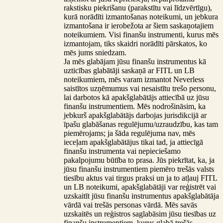
rakstisku piekrišanu (parakstītu vai līdzvērtīgu),
kurā norādīti izmantošanas noteikumi, un jebkura
izmantošana ir ierobežota ar šiem saskaņotajiem
noteikumiem. Visi finanšu instrumenti, kurus mēs
izmantojam, tiks skaidri norādīti pārskatos, ko
mēs jums sniedzam.
Ja mēs glabājam jūsu finanšu instrumentus kā
uzticības glabātāji saskaņā ar FITL un LB
noteikumiem, mēs varam izmantot Neverless
saistītos uzņēmumus vai nesaistītu trešo personu,
lai darbotos kā apakšglabātājs attiecībā uz jūsu
finanšu instrumentiem. Mēs nodrošināsim, ka
jebkurš apakšglabātājs darbojas jurisdikcijā ar
īpašu glabāšanas regulējumu/uzraudzību, kas tam
piemērojams; ja šāda regulējuma nav, mēs
ieceļam apakšglabātājus tikai tad, ja attiecīgā
finanšu instrumenta vai nepieciešamo
pakalpojumu būtība to prasa. Jūs piekrītat, ka, ja
jūsu finanšu instrumentiem piemēro trešās valsts
tiesību aktus vai tirgus praksi un ja to atļauj FITL
un LB noteikumi, apakšglabātāji var reģistrēt vai
uzskaitīt jūsu finanšu instrumentus apakšglabātāja
vārdā vai trešās personas vārdā. Mēs savās
uzskaitēs un reģistros saglabāsim jūsu tiesības uz
finanšu instrumentiem, kurus glabā trešās