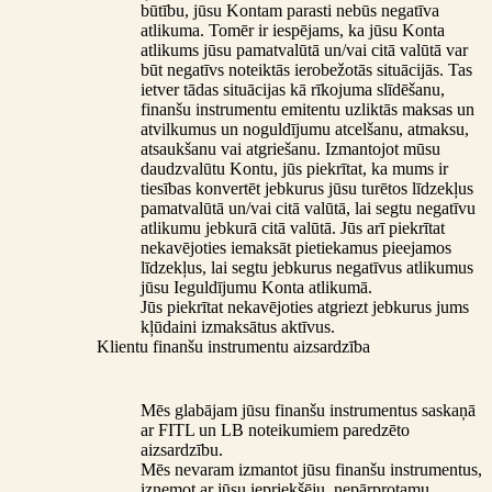
būtību, jūsu Kontam parasti nebūs negatīva
atlikuma. Tomēr ir iespējams, ka jūsu Konta
atlikums jūsu pamatvalūtā un/vai citā valūtā var
būt negatīvs noteiktās ierobežotās situācijās. Tas
ietver tādas situācijas kā rīkojuma slīdēšanu,
finanšu instrumentu emitentu uzliktās maksas un
atvilkumus un noguldījumu atcelšanu, atmaksu,
atsaukšanu vai atgriešanu. Izmantojot mūsu
daudzvalūtu Kontu, jūs piekrītat, ka mums ir
tiesības konvertēt jebkurus jūsu turētos līdzekļus
pamatvalūtā un/vai citā valūtā, lai segtu negatīvu
atlikumu jebkurā citā valūtā. Jūs arī piekrītat
nekavējoties iemaksāt pietiekamus pieejamos
līdzekļus, lai segtu jebkurus negatīvus atlikumus
jūsu Ieguldījumu Konta atlikumā.
Jūs piekrītat nekavējoties atgriezt jebkurus jums
kļūdaini izmaksātus aktīvus.
Klientu finanšu instrumentu aizsardzība
Mēs glabājam jūsu finanšu instrumentus saskaņā
ar FITL un LB noteikumiem paredzēto
aizsardzību.
Mēs nevaram izmantot jūsu finanšu instrumentus,
izņemot ar jūsu iepriekšēju, nepārprotamu