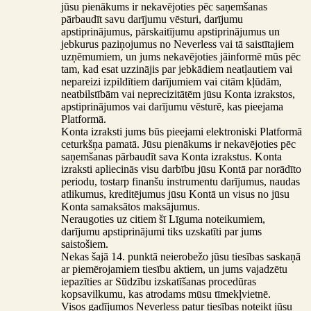
jūsu pienākums ir nekavējoties pēc saņemšanas
pārbaudīt savu darījumu vēsturi, darījumu
apstiprinājumus, pārskaitījumu apstiprinājumus un
jebkurus paziņojumus no Neverless vai tā saistītajiem
uzņēmumiem, un jums nekavējoties jāinformē mūs pēc
tam, kad esat uzzinājis par jebkādiem neatļautiem vai
nepareizi izpildītiem darījumiem vai citām kļūdām,
neatbilstībām vai neprecizitātēm jūsu Konta izrakstos,
apstiprinājumos vai darījumu vēsturē, kas pieejama
Platformā.
Konta izraksti jums būs pieejami elektroniski Platformā
ceturkšņa pamatā. Jūsu pienākums ir nekavējoties pēc
saņemšanas pārbaudīt sava Konta izrakstus. Konta
izraksti apliecinās visu darbību jūsu Kontā par norādīto
periodu, tostarp finanšu instrumentu darījumus, naudas
atlikumus, kreditējumus jūsu Kontā un visus no jūsu
Konta samaksātos maksājumus.
Neraugoties uz citiem šī Līguma noteikumiem,
darījumu apstiprinājumi tiks uzskatīti par jums
saistošiem.
Nekas šajā 14. punktā neierobežo jūsu tiesības saskaņā
ar piemērojamiem tiesību aktiem, un jums vajadzētu
iepazīties ar Sūdzību izskatīšanas procedūras
kopsavilkumu, kas atrodams mūsu tīmekļvietnē.
Visos gadījumos Neverless patur tiesības noteikt jūsu