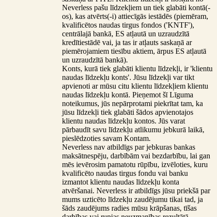
Neverless pašu līdzekļiem un tiek glabāti kontā(-
os), kas atvērts(-i) attiecīgās iestādēs (piemēram,
kvalificētos naudas tirgus fondos ('KNTF'),
centrālajā bankā, ES atļautā un uzraudzītā
kredītiestādē vai, ja tas ir atļauts saskaņā ar
piemērojamiem tiesību aktiem, ārpus ES atļautā
un uzraudzītā bankā).
Konts, kurā tiek glabāti klientu līdzekļi, ir 'klientu
naudas līdzekļu konts'. Jūsu līdzekļi var tikt
apvienoti ar mūsu citu klientu līdzekļiem klientu
naudas līdzekļu kontā. Pieņemot šī Līguma
noteikumus, jūs nepārprotami piekrītat tam, ka
jūsu līdzekļi tiek glabāti šādos apvienotajos
klientu naudas līdzekļu kontos. Jūs varat
pārbaudīt savu līdzekļu atlikumu jebkurā laikā,
pieslēdzoties savam Kontam.
Neverless nav atbildīgs par jebkuras bankas
maksātnespēju, darbībām vai bezdarbību, lai gan
mēs ievērosim pamatotu rūpību, izvēloties, kuru
kvalificēto naudas tirgus fondu vai banku
izmantot klientu naudas līdzekļu konta
atvēršanai. Neverless ir atbildīgs jūsu priekšā par
mums uzticēto līdzekļu zaudējumu tikai tad, ja
šāds zaudējums radies mūsu krāpšanas, tīšas
darbības vai rupjas neuzmanības rezultātā.