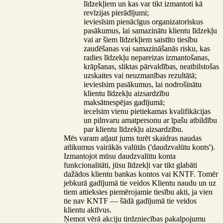
līdzekļiem un kas var tikt izmantoti kā
revīzijas pierādījumi;
ieviesīsim pienācīgus organizatoriskus
pasākumus, lai samazinātu klientu līdzekļu
vai ar šiem līdzekļiem saistīto tiesību
zaudēšanas vai samazināšanās risku, kas
radies līdzekļu nepareizas izmantošanas,
krāpšanas, sliktas pārvaldības, neatbilstošas
uzskaites vai neuzmanības rezultātā;
ieviesīsim pasākumus, lai nodrošinātu
klientu līdzekļu aizsardzību
maksātnespējas gadījumā;
iecelsim vienu pietiekamas kvalifikācijas
un pilnvaru amatpersonu ar īpašu atbildību
par klientu līdzekļu aizsardzību.
Mēs varam atļaut jums turēt skaidras naudas
atlikumus vairākās valūtās ('daudzvalūtu konts').
Izmantojot mūsu daudzvalūtu konta
funkcionalitāti, jūsu līdzekļi var tikt glabāti
dažādos klientu bankas kontos vai KNTF. Tomēr
jebkurā gadījumā tie veidos Klientu naudu un uz
tiem attieksies piemērojamie tiesību akti, ja vien
tie nav KNTF — šādā gadījumā tie veidos
klientu aktīvus.
Ņemot vērā akciju tirdzniecības pakalpojumu