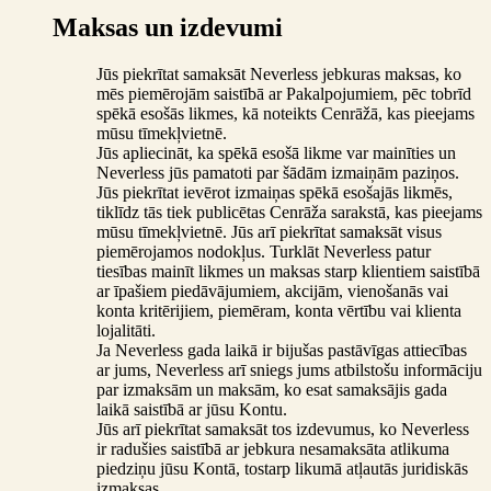
Maksas un izdevumi
Jūs piekrītat samaksāt Neverless jebkuras maksas, ko
mēs piemērojām saistībā ar Pakalpojumiem, pēc tobrīd
spēkā esošās likmes, kā noteikts Cenrāžā, kas pieejams
mūsu tīmekļvietnē.
Jūs apliecināt, ka spēkā esošā likme var mainīties un
Neverless jūs pamatoti par šādām izmaiņām paziņos.
Jūs piekrītat ievērot izmaiņas spēkā esošajās likmēs,
tiklīdz tās tiek publicētas Cenrāža sarakstā, kas pieejams
mūsu tīmekļvietnē. Jūs arī piekrītat samaksāt visus
piemērojamos nodokļus. Turklāt Neverless patur
tiesības mainīt likmes un maksas starp klientiem saistībā
ar īpašiem piedāvājumiem, akcijām, vienošanās vai
konta kritērijiem, piemēram, konta vērtību vai klienta
lojalitāti.
Ja Neverless gada laikā ir bijušas pastāvīgas attiecības
ar jums, Neverless arī sniegs jums atbilstošu informāciju
par izmaksām un maksām, ko esat samaksājis gada
laikā saistībā ar jūsu Kontu.
Jūs arī piekrītat samaksāt tos izdevumus, ko Neverless
ir radušies saistībā ar jebkura nesamaksāta atlikuma
piedziņu jūsu Kontā, tostarp likumā atļautās juridiskās
izmaksas.