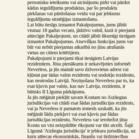
personisku ieteikumu vai aicinājumu pirkt vai pārdot
kādus ieguldījumu produktus, par šo produktu
pirkšanas vai pārdošanas veidu vai par jebkuras
ieguldījumu stratēģijas izmantošanu.
Lai būtu tiesīgs izmantot Pakalpojumus, jums jābūt
vismaz 18 gadus vecam, jādzīvo valstī, kurā ir pieejami
attiecīgie Pakalpojumi, un citādi jābūt likumīgi tiesīgam
izmantot Pakalpojumus. Atsevišķas funkcijas jums var
būt vai nebūt pieejamas atkarībā no jūsu atrašanās
vietas un citiem kritērijiem.
Pakalpojumi ir pieejami tikai tiesīgiem Latvijas
rezidentiem. Jūsu pienākums ir nekavējoties informēt
Neverless, ja jūs maināt savu dzīvesvietas adresi vai
kļūstat par tādas valsts rezidentu vai nodokļu rezidentu,
kas neatrodas Latvijā. Neziņošana Neverless par to, ka
esat kļuvis par valsts, kas nav Latvija, rezidentu, ir
būtisks šī Līguma pārkāpums.
Ja jūs mēģināt piekļūt savam Kontam no Aizliegtas
jurisdikcijas vai citādi esat šādas jurisdikcijas rezidents,
vai ja Neverless ir pamatots iemesls uzskatīt, ka jūs
mēģināt šādu piekļuvi vai esat kļuvis par šādas
jurisdikcijas rezidentu, Neverless var ierobežot jūsu
Kontu un visi neizpildītie rīkojumi var tikt atcelti. Šajā
Līgumā 'Aizliegta jurisdikcija' ir jebkura jurisdikcija, uz
kuru attiecas ekonomiskās, finanšu vai tirdzniecības