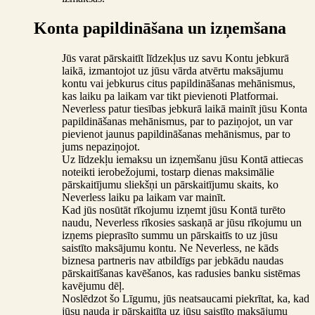
Konta papildināšana un izņemšana
Jūs varat pārskaitīt līdzekļus uz savu Kontu jebkurā
laikā, izmantojot uz jūsu vārda atvērtu maksājumu
kontu vai jebkurus citus papildināšanas mehānismus,
kas laiku pa laikam var tikt pievienoti Platformai.
Neverless patur tiesības jebkurā laikā mainīt jūsu Konta
papildināšanas mehānismus, par to paziņojot, un var
pievienot jaunus papildināšanas mehānismus, par to
jums nepaziņojot.
Uz līdzekļu iemaksu un izņemšanu jūsu Kontā attiecas
noteikti ierobežojumi, tostarp dienas maksimālie
pārskaitījumu sliekšņi un pārskaitījumu skaits, ko
Neverless laiku pa laikam var mainīt.
Kad jūs nosūtāt rīkojumu izņemt jūsu Kontā turēto
naudu, Neverless rīkosies saskaņā ar jūsu rīkojumu un
izņems pieprasīto summu un pārskaitīs to uz jūsu
saistīto maksājumu kontu. Ne Neverless, ne kāds
biznesa partneris nav atbildīgs par jebkādu naudas
pārskaitīšanas kavēšanos, kas radusies banku sistēmas
kavējumu dēļ.
Noslēdzot šo Līgumu, jūs neatsaucami piekrītat, ka, kad
jūsu nauda ir pārskaitīta uz jūsu saistīto maksājumu