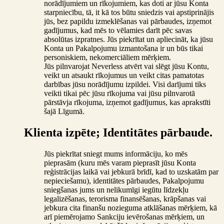
norādījumiem un rīkojumiem, kas doti ar jūsu Konta
starpniecību, tā, it kā tos būtu sniedzis vai apstiprinājis
jūs, bez papildu izmeklēšanas vai pārbaudes, izņemot
gadījumus, kad mēs to vēlamies darīt pēc savas
absolūtas izpratnes. Jūs piekrītat un apliecināt, ka jūsu
Konta un Pakalpojumu izmantošana ir un būs tikai
personiskiem, nekomerciāliem mērķiem.
Jūs pilnvarojat Neverless atvērt vai slēgt jūsu Kontu,
veikt un atsaukt rīkojumus un veikt citas pamatotas
darbības jūsu norādījumu izpildei. Visi darījumi tiks
veikti tikai pēc jūsu rīkojuma vai jūsu pilnvarotā
pārstāvja rīkojuma, izņemot gadījumus, kas aprakstīti
šajā Līgumā.
Klienta izpēte; Identitātes pārbaude.
Jūs piekrītat sniegt mums informāciju, ko mēs
pieprasām (kuru mēs varam pieprasīt jūsu Konta
reģistrācijas laikā vai jebkurā brīdī, kad to uzskatām par
nepieciešamu), identitātes pārbaudes, Pakalpojumu
sniegšanas jums un nelikumīgi iegūtu līdzekļu
legalizēšanas, terorisma finansēšanas, krāpšanas vai
jebkura cita finanšu nozieguma atklāšanas mērķiem, kā
arī piemērojamo Sankciju ievērošanas mērķiem, un