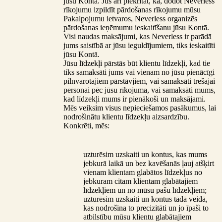
jūsu Konta. Jūs arī piekrītat, ka, dodot Neverless
rīkojumu izpildīt pārdošanas rīkojumu mūsu
Pakalpojumu ietvaros, Neverless organizēs
pārdošanas ieņēmumu ieskaitīšanu jūsu Kontā.
Visi naudas maksājumi, kas Neverless ir parādā
jums saistībā ar jūsu ieguldījumiem, tiks ieskaitīti
jūsu Kontā.
Jūsu līdzekļi pārstās būt klientu līdzekļi, kad tie
tiks samaksāti jums vai vienam no jūsu pienācīgi
pilnvarotajiem pārstāvjiem, vai samaksāti trešajai
personai pēc jūsu rīkojuma, vai samaksāti mums,
kad līdzekļi mums ir pienākoši un maksājami.
Mēs veiksim visus nepieciešamos pasākumus, lai
nodrošinātu klientu līdzekļu aizsardzību.
Konkrēti, mēs:
uzturēsim uzskaiti un kontus, kas mums
jebkurā laikā un bez kavēšanās ļauj atšķirt
vienam klientam glabātos līdzekļus no
jebkuram citam klientam glabātajiem
līdzekļiem un no mūsu pašu līdzekļiem;
uzturēsim uzskaiti un kontus tādā veidā,
kas nodrošina to precizitāti un jo īpaši to
atbilstību mūsu klientu glabātajiem