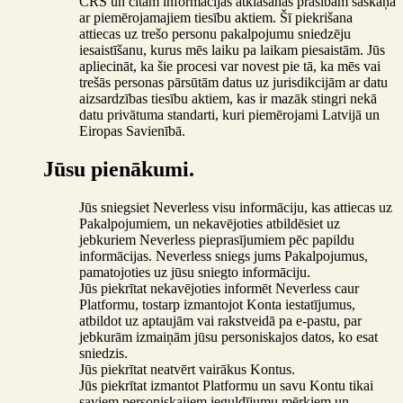
CRS un citām informācijas atklāšanas prasībām saskaņā
ar piemērojamajiem tiesību aktiem. Šī piekrišana
attiecas uz trešo personu pakalpojumu sniedzēju
iesaistīšanu, kurus mēs laiku pa laikam piesaistām. Jūs
apliecināt, ka šie procesi var novest pie tā, ka mēs vai
trešās personas pārsūtām datus uz jurisdikcijām ar datu
aizsardzības tiesību aktiem, kas ir mazāk stingri nekā
datu privātuma standarti, kuri piemērojami Latvijā un
Eiropas Savienībā.
Jūsu pienākumi.
Jūs sniegsiet Neverless visu informāciju, kas attiecas uz
Pakalpojumiem, un nekavējoties atbildēsiet uz
jebkuriem Neverless pieprasījumiem pēc papildu
informācijas. Neverless sniegs jums Pakalpojumus,
pamatojoties uz jūsu sniegto informāciju.
Jūs piekrītat nekavējoties informēt Neverless caur
Platformu, tostarp izmantojot Konta iestatījumus,
atbildot uz aptaujām vai rakstveidā pa e-pastu, par
jebkurām izmaiņām jūsu personiskajos datos, ko esat
sniedzis.
Jūs piekrītat neatvērt vairākus Kontus.
Jūs piekrītat izmantot Platformu un savu Kontu tikai
saviem personiskajiem ieguldījumu mērķiem un