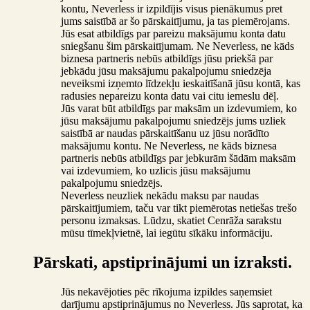
kontu, Neverless ir izpildījis visus pienākumus pret
jums saistībā ar šo pārskaitījumu, ja tas piemērojams.
Jūs esat atbildīgs par pareizu maksājumu konta datu
sniegšanu šim pārskaitījumam. Ne Neverless, ne kāds
biznesa partneris nebūs atbildīgs jūsu priekšā par
jebkādu jūsu maksājumu pakalpojumu sniedzēja
neveiksmi izņemto līdzekļu ieskaitīšanā jūsu kontā, kas
radusies nepareizu konta datu vai citu iemeslu dēļ.
Jūs varat būt atbildīgs par maksām un izdevumiem, ko
jūsu maksājumu pakalpojumu sniedzējs jums uzliek
saistībā ar naudas pārskaitīšanu uz jūsu norādīto
maksājumu kontu. Ne Neverless, ne kāds biznesa
partneris nebūs atbildīgs par jebkurām šādām maksām
vai izdevumiem, ko uzlicis jūsu maksājumu
pakalpojumu sniedzējs.
Neverless neuzliek nekādu maksu par naudas
pārskaitījumiem, taču var tikt piemērotas netiešas trešo
personu izmaksas. Lūdzu, skatiet Cenrāža sarakstu
mūsu tīmekļvietnē, lai iegūtu sīkāku informāciju.
Pārskati, apstiprinājumi un izraksti.
Jūs nekavējoties pēc rīkojuma izpildes saņemsiet
darījumu apstiprinājumus no Neverless. Jūs saprotat, ka