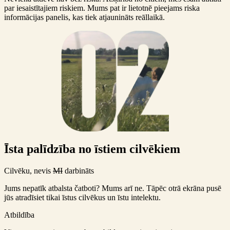
par iesaistītajiem riskiem. Mums pat ir lietotnē pieejams riska
informācijas panelis, kas tiek atjaunināts reāllaikā.
Īsta palīdzība no īstiem cilvēkiem
Cilvēku, nevis
MI
darbināts
Jums nepatīk atbalsta čatboti? Mums arī ne. Tāpēc otrā ekrāna pusē
jūs atradīsiet tikai īstus cilvēkus un īstu intelektu.
Atbildība