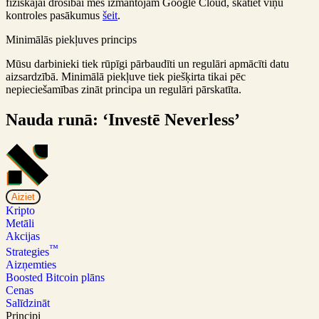
fiziskajai drošībai mēs izmantojam Google Cloud, skatiet viņu
kontroles pasākumus
šeit
.
Minimālās piekļuves princips
Mūsu darbinieki tiek rūpīgi pārbaudīti un regulāri apmācīti datu
aizsardzībā. Minimālā piekļuve tiek piešķirta tikai pēc
nepieciešamības zināt principa un regulāri pārskatīta.
Nauda runā: ‘Investē Neverless’
Aiziet
Kripto
Metāli
Akcijas
™
Strategies
Aizņemties
Boosted Bitcoin plāns
Cenas
Salīdzināt
Principi