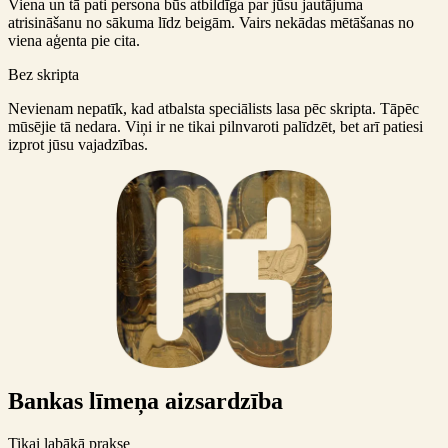
Viena un tā pati persona būs atbildīga par jūsu jautājuma
atrisināšanu no sākuma līdz beigām. Vairs nekādas mētāšanas no
viena aģenta pie cita.
Bez skripta
Nevienam nepatīk, kad atbalsta speciālists lasa pēc skripta. Tāpēc
mūsējie tā nedara. Viņi ir ne tikai pilnvaroti palīdzēt, bet arī patiesi
izprot jūsu vajadzības.
Bankas līmeņa aizsardzība
Tikai labākā prakse