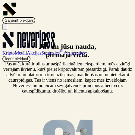
Saņemt piekļuvi
Jūs un jūsu nauda,
™
Kripto
Metāli
Akcijas
Strategies
Aizņemties
pirmajā vietā.
Iegūt piekļuvi
Pasaulē, kurā ir pilns ar pašpārliecinātiem ekspertiem, mēs atzinīgi
vērtējam ikvienu, kurš pieiet kriptovalūtām piesardzīgi. Pārāk daudz
cilvēku un platformu ir neuzticamas, maldinošas un nepietiekami
caurspīdīgas. Tas ir viens no iemesliem, kāpēc mēs izveidojām
Neverless un noteicām sev galvenos principus attiecībā uz
caurspīdīgumu, drošību un klientu apkalpošanu.