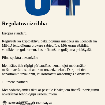
Regulatīvā izcilība
Eiropas standarti
Reģistrēts kā kriptoaktīvu pakalpojumu sniedzējs un licencēts kā
MiFID ieguldījumu brokeru sabiedrība. Mēs esam atbildīgi
vairākiem regulatoriem, kas ir finanšu regulējuma priekšgalā.
Pilna spektra aizsardzība
Identitātes tiek rūpīgi pārbaudītas, izmantojot modernāko
mašīnmācīšanos, lai atturētu noziedzniekus. Darījumi tiek
nepārtraukti uzraudzīti, lai konstatētu aizdomīgas aktivitātes.
1. līmeņa partneri
Mēs sadarbojamies tikai ar pasaulē labākajiem finanšu noziegumu
novēršanas tehnoloģiju uzņēmumiem.