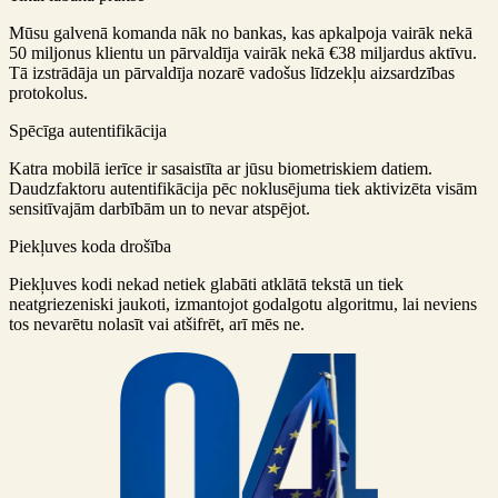
Mūsu galvenā komanda nāk no bankas, kas apkalpoja vairāk nekā
50 miljonus klientu un pārvaldīja vairāk nekā €38 miljardus aktīvu.
Tā izstrādāja un pārvaldīja nozarē vadošus līdzekļu aizsardzības
protokolus.
Spēcīga autentifikācija
Katra mobilā ierīce ir sasaistīta ar jūsu biometriskiem datiem.
Daudzfaktoru autentifikācija pēc noklusējuma tiek aktivizēta visām
sensitīvajām darbībām un to nevar atspējot.
Piekļuves koda drošība
Piekļuves kodi nekad netiek glabāti atklātā tekstā un tiek
neatgriezeniski jaukoti, izmantojot godalgotu algoritmu, lai neviens
tos nevarētu nolasīt vai atšifrēt, arī mēs ne.