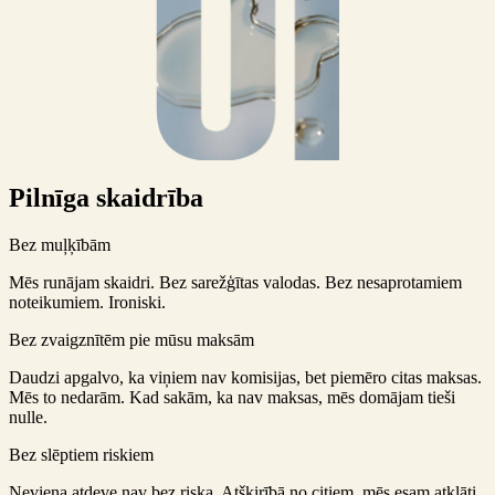
Pilnīga skaidrība
Bez muļķībām
Mēs runājam skaidri. Bez sarežģītas valodas. Bez nesaprotamiem
noteikumiem. Ironiski.
Bez zvaigznītēm pie mūsu maksām
Daudzi apgalvo, ka viņiem nav komisijas, bet piemēro citas maksas.
Mēs to nedarām. Kad sakām, ka nav maksas, mēs domājam tieši
nulle.
Bez slēptiem riskiem
Neviena atdeve nav bez riska. Atšķirībā no citiem, mēs esam atklāti