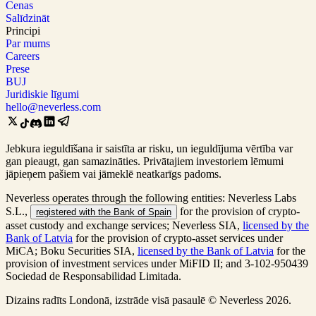
Cenas
Salīdzināt
Principi
Par mums
Careers
Prese
BUJ
Juridiskie līgumi
hello@neverless.com
Jebkura ieguldīšana ir saistīta ar risku, un ieguldījuma vērtība var
gan pieaugt, gan samazināties. Privātajiem investoriem lēmumi
jāpieņem pašiem vai jāmeklē neatkarīgs padoms.
Neverless operates through the following entities: Neverless Labs
S.L.,
for the provision of crypto-
registered with the Bank of Spain
asset custody and exchange services; Neverless SIA,
licensed by the
Bank of Latvia
for the provision of crypto-asset services under
MiCA; Boku Securities SIA,
licensed by the Bank of Latvia
for the
provision of investment services under MiFID II; and 3-102-950439
Sociedad de Responsabilidad Limitada.
Dizains radīts Londonā, izstrāde visā pasaulē © Neverless 2026.