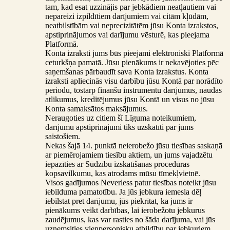
tam, kad esat uzzinājis par jebkādiem neatļautiem vai
nepareizi izpildītiem darījumiem vai citām kļūdām,
neatbilstībām vai neprecizitātēm jūsu Konta izrakstos,
apstiprinājumos vai darījumu vēsturē, kas pieejama
Platformā.
Konta izraksti jums būs pieejami elektroniski Platformā
ceturkšņa pamatā. Jūsu pienākums ir nekavējoties pēc
saņemšanas pārbaudīt sava Konta izrakstus. Konta
izraksti apliecinās visu darbību jūsu Kontā par norādīto
periodu, tostarp finanšu instrumentu darījumus, naudas
atlikumus, kreditējumus jūsu Kontā un visus no jūsu
Konta samaksātos maksājumus.
Neraugoties uz citiem šī Līguma noteikumiem,
darījumu apstiprinājumi tiks uzskatīti par jums
saistošiem.
Nekas šajā 14. punktā neierobežo jūsu tiesības saskaņā
ar piemērojamiem tiesību aktiem, un jums vajadzētu
iepazīties ar Sūdzību izskatīšanas procedūras
kopsavilkumu, kas atrodams mūsu tīmekļvietnē.
Visos gadījumos Neverless patur tiesības noteikt jūsu
iebilduma pamatotību. Ja jūs jebkura iemesla dēļ
iebilstat pret darījumu, jūs piekrītat, ka jums ir
pienākums veikt darbības, lai ierobežotu jebkurus
zaudējumus, kas var rasties no šāda darījuma, vai jūs
uzņemsities vienpersonisku atbildību par jebkuriem