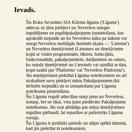
Ievads.
Šis Boku Securities SIA Klienta līgums ('Līgums')
attiecas uz jūsu piekļuvi un Neverless sniegto
ieguldījumu un papildpakalpojumu izmantošanu, kas
aprakstīti turpmāk un ko Neverless laiku pa laikam var
sniegt Neverless mobilajās lietotnēs (katra — 'Lietotne')
un Neverless tīmekļvietnē (Lietotnes un tīmekļvietne
kopā ar visām programmām, rīkiem, funkcijām,
funkcionalitāti, pakalpojumiem, darījumiem un saturu,
ko sniedz tīmekļvietnē un Lietotnēs vai saistībā ar tām,
kopā saukti par 'Platformu' vai 'Neverless Platformu').
Jūs nepārprotami piekrītat Līguma noteikumiem un arī
uzskatīsiet savu piekļuvi mūsu Pakalpojumiem (kā
definēts turpmāk) un to izmantošanu par Līguma
noteikumu pieņemšanu.
Šis Līgums regulē attiecības starp jums un Neverless,
tostarp, bet ne tikai, visu jums piedāvāto Pakalpojumu
noteikumus. Jūs esat atbildīgs par mūsu tīmekļvietnes
regulāru pārbaudi, lai iepazītos ar pašreizējo Līguma
versiju.
Šis Līgums ir juridiski saistošs un stājas spēkā datumā,
kad jūs piekrītat tā noteikumiem.