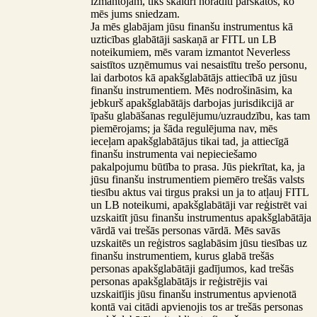
izmantojam, tiks skaidri norādīti pārskatos, ko
mēs jums sniedzam.
Ja mēs glabājam jūsu finanšu instrumentus kā
uzticības glabātāji saskaņā ar FITL un LB
noteikumiem, mēs varam izmantot Neverless
saistītos uzņēmumus vai nesaistītu trešo personu,
lai darbotos kā apakšglabātājs attiecībā uz jūsu
finanšu instrumentiem. Mēs nodrošināsim, ka
jebkurš apakšglabātājs darbojas jurisdikcijā ar
īpašu glabāšanas regulējumu/uzraudzību, kas tam
piemērojams; ja šāda regulējuma nav, mēs
ieceļam apakšglabātājus tikai tad, ja attiecīgā
finanšu instrumenta vai nepieciešamo
pakalpojumu būtība to prasa. Jūs piekrītat, ka, ja
jūsu finanšu instrumentiem piemēro trešās valsts
tiesību aktus vai tirgus praksi un ja to atļauj FITL
un LB noteikumi, apakšglabātāji var reģistrēt vai
uzskaitīt jūsu finanšu instrumentus apakšglabātāja
vārdā vai trešās personas vārdā. Mēs savās
uzskaitēs un reģistros saglabāsim jūsu tiesības uz
finanšu instrumentiem, kurus glabā trešās
personas apakšglabātāji gadījumos, kad trešās
personas apakšglabātājs ir reģistrējis vai
uzskaitījis jūsu finanšu instrumentus apvienotā
kontā vai citādi apvienojis tos ar trešās personas