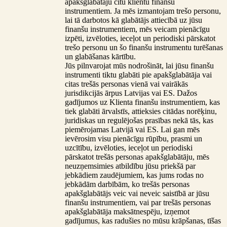
apakšglabātāju citu klientu finanšu
instrumentiem. Ja mēs izmantojam trešo personu,
lai tā darbotos kā glabātājs attiecībā uz jūsu
finanšu instrumentiem, mēs veicam pienācīgu
izpēti, izvēloties, ieceļot un periodiski pārskatot
trešo personu un šo finanšu instrumentu turēšanas
un glabāšanas kārtību.
Jūs pilnvarojat mūs nodrošināt, lai jūsu finanšu
instrumenti tiktu glabāti pie apakšglabātāja vai
citas trešās personas vienā vai vairākās
jurisdikcijās ārpus Latvijas vai ES. Dažos
gadījumos uz Klienta finanšu instrumentiem, kas
tiek glabāti ārvalstīs, attieksies citādas norēķinu,
juridiskas un regulējošas prasības nekā tās, kas
piemērojamas Latvijā vai ES. Lai gan mēs
ievērosim visu pienācīgu rūpību, prasmi un
uzcītību, izvēloties, ieceļot un periodiski
pārskatot trešās personas apakšglabātāju, mēs
neuzņemsimies atbildību jūsu priekšā par
jebkādiem zaudējumiem, kas jums rodas no
jebkādām darbībām, ko trešās personas
apakšglabātājs veic vai neveic saistībā ar jūsu
finanšu instrumentiem, vai par trešās personas
apakšglabātāja maksātnespēju, izņemot
gadījumus, kas radušies no mūsu krāpšanas, tīšas