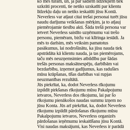
ko mēs turam, un, ja par šādiem līdzekļiem tiek
uzkrāti procenti, tie netiks uzskatīti par klientu
līdzekļu daļu un netiks ieskaitīti jūsu Kontā.
Neverless var atļaut citai trešai personai turēt jūsu
naudu darījuma veikšanas mērķim, ja to atļauj
piemērojamie tiesību akti. Šāda trešā persona var
ietvert Neverless saistīto uzņēmumu vai trešo
personu, piemēram, biržu vai klīringa iestādi. Ja
mēs to darīsim, mēs veiksim pamatotus
pasākumus, lai nodrošinātu, ka jūsu nauda tiek
apstrādāta kā klientu nauda, ja tas piemērojams,
taču mēs neuzņemsimies atbildību par šādas
trešās personas maksātnespēju, darbībām vai
bezdarbību, izņemot gadījumus, kas radušies
mūsu krāpšanas, tīšas darbības vai rupjas
neuzmanības rezultātā.
Jūs piekrītat, ka, dodot Neverless rīkojumu
izpildīt pirkšanas rīkojumu mūsu Pakalpojumu
ietvaros, Neverless dos rīkojumu, lai par šo
rīkojumu pienākošos naudas summu izņem no
jūsu Konta. Jūs arī piekrītat, ka, dodot Neverless
rīkojumu izpildīt pārdošanas rīkojumu mūsu
Pakalpojumu ietvaros, Neverless organizēs
pārdošanas ieņēmumu ieskaitīšanu jūsu Kontā.
Visi naudas maksājumi, kas Neverless ir parādā