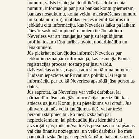
numuru, valsts izsniegta identifikācijas dokumenta
numuru, informāciju par jūsu bankas kontu (piemēram,
bankas nosaukumu, konta veidu, maršrutēšanas numuru
un konta numuru), mobilās ierīces identifikatorus un
jebkādu citu informāciju, kas Neverless laiku pa laikam
jāievāc saskaņā ar piemērojamiem tiesību aktiem.
Neverless var arī iztaujāt jūs par jūsu ieguldījumu
profilu, tostarp jūsu turības avotu, nodarbinātību un
ienākumiem.
Jūs piekrītat nekavējoties informēt Neverless par
jebkurām izmaiņām informācijā, kas iesniegta Konta
reģistrācijas procesā, tostarp par jūsu vārdu,
dzīvesvietas adresi, e-pasta adresi un tālruņa numuru.
Lūdzam iepazietes ar Privātuma politiku, lai iegūtu
informāciju par to, kā Neverless apstrādā jūsu personas
datus.
Jūs saprotat, ka Neverless var veikt darbības, lai
pārbaudītu jūsu sniegtās informācijas precizitāti, kas
attiecas uz jūsu Kontu, jūsu pieteikumā vai citādi. Jūs
pilnvarojat mūs veikt jautājumus tieši vai ar trešo
personu starpniecību, ko mēs uzskatām par
nepieciešamiem, lai pārbaudītu jūsu identitāti vai
aizsargātu jūs, mūs un/vai trešās personas no krāpšanas
vai cita finanšu nozieguma, un veikt darbības, ko mēs
pamatoti uzskatām par nepieciešamām, balstoties uz šo