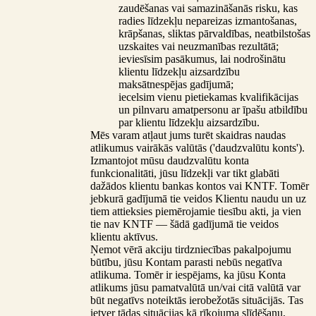
zaudēšanas vai samazināšanās risku, kas
radies līdzekļu nepareizas izmantošanas,
krāpšanas, sliktas pārvaldības, neatbilstošas
uzskaites vai neuzmanības rezultātā;
ieviesīsim pasākumus, lai nodrošinātu
klientu līdzekļu aizsardzību
maksātnespējas gadījumā;
iecelsim vienu pietiekamas kvalifikācijas
un pilnvaru amatpersonu ar īpašu atbildību
par klientu līdzekļu aizsardzību.
Mēs varam atļaut jums turēt skaidras naudas
atlikumus vairākās valūtās ('daudzvalūtu konts').
Izmantojot mūsu daudzvalūtu konta
funkcionalitāti, jūsu līdzekļi var tikt glabāti
dažādos klientu bankas kontos vai KNTF. Tomēr
jebkurā gadījumā tie veidos Klientu naudu un uz
tiem attieksies piemērojamie tiesību akti, ja vien
tie nav KNTF — šādā gadījumā tie veidos
klientu aktīvus.
Ņemot vērā akciju tirdzniecības pakalpojumu
būtību, jūsu Kontam parasti nebūs negatīva
atlikuma. Tomēr ir iespējams, ka jūsu Konta
atlikums jūsu pamatvalūtā un/vai citā valūtā var
būt negatīvs noteiktās ierobežotās situācijās. Tas
ietver tādas situācijas kā rīkojuma slīdēšanu,