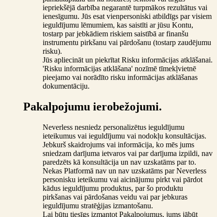
iepriekšējā darbība negarantē turpmākos rezultātus vai
ienesīgumu. Jūs esat vienpersoniski atbildīgs par visiem
ieguldījumu lēmumiem, kas saistīti ar jūsu Kontu,
tostarp par jebkādiem riskiem saistībā ar finanšu
instrumentu pirkšanu vai pārdošanu (tostarp zaudējumu
risku).
Jūs apliecināt un piekrītat Risku informācijas atklāšanai.
'Risku informācijas atklāšana' nozīmē tīmekļvietnē
pieejamo vai norādīto risku informācijas atklāšanas
dokumentāciju.
Pakalpojumu ierobežojumi.
Neverless nesniedz personalizētus ieguldījumu
ieteikumus vai ieguldījumu vai nodokļu konsultācijas.
Jebkurš skaidrojums vai informācija, ko mēs jums
sniedzam darījuma ietvaros vai par darījuma izpildi, nav
paredzēts kā konsultācija un nav uzskatāms par to.
Nekas Platformā nav un nav uzskatāms par Neverless
personisku ieteikumu vai aicinājumu pirkt vai pārdot
kādus ieguldījumu produktus, par šo produktu
pirkšanas vai pārdošanas veidu vai par jebkuras
ieguldījumu stratēģijas izmantošanu.
Lai būtu tiesīgs izmantot Pakalpojumus, jums jābūt