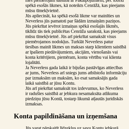
mēs piemērojām saistībā ar Pakalpojumiem, pēc tobrīd
spēkā esošās likmes, kā noteikts Cenrāžā, kas pieejams
mūsu tīmekļvietnē.
Jūs apliecināt, ka spēkā esošā likme var mainīties un
Neverless jūs pamatoti par šādām izmaiņām paziņos.
Jūs piekrītat ievērot izmaiņas spēkā esošajās likmēs,
tiklīdz tās tiek publicētas Cenrāža sarakstā, kas pieejams
mūsu tīmekļvietnē. Jūs arī piekrītat samaksāt visus
piemērojamos nodokļus. Turklāt Neverless patur
tiesības mainīt likmes un maksas starp klientiem saistībā
ar īpašiem piedāvājumiem, akcijām, vienošanās vai
konta kritērijiem, piemēram, konta vērtību vai klienta
lojalitāti.
Ja Neverless gada laikā ir bijušas pastāvīgas attiecības
ar jums, Neverless arī sniegs jums atbilstošu informāciju
par izmaksām un maksām, ko esat samaksājis gada
laikā saistībā ar jūsu Kontu.
Jūs arī piekrītat samaksāt tos izdevumus, ko Neverless
ir radušies saistībā ar jebkura nesamaksāta atlikuma
piedziņu jūsu Kontā, tostarp likumā atļautās juridiskās
izmaksas.
Konta papildināšana un izņemšana
Jūs varat pārskaitīt līdzekļus uz savu Kontu jebkurā