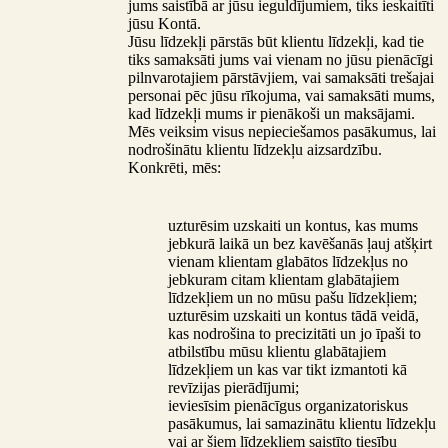
jums saistībā ar jūsu ieguldījumiem, tiks ieskaitīti
jūsu Kontā.
Jūsu līdzekļi pārstās būt klientu līdzekļi, kad tie
tiks samaksāti jums vai vienam no jūsu pienācīgi
pilnvarotajiem pārstāvjiem, vai samaksāti trešajai
personai pēc jūsu rīkojuma, vai samaksāti mums,
kad līdzekļi mums ir pienākoši un maksājami.
Mēs veiksim visus nepieciešamos pasākumus, lai
nodrošinātu klientu līdzekļu aizsardzību.
Konkrēti, mēs:
uzturēsim uzskaiti un kontus, kas mums
jebkurā laikā un bez kavēšanās ļauj atšķirt
vienam klientam glabātos līdzekļus no
jebkuram citam klientam glabātajiem
līdzekļiem un no mūsu pašu līdzekļiem;
uzturēsim uzskaiti un kontus tādā veidā,
kas nodrošina to precizitāti un jo īpaši to
atbilstību mūsu klientu glabātajiem
līdzekļiem un kas var tikt izmantoti kā
revīzijas pierādījumi;
ieviesīsim pienācīgus organizatoriskus
pasākumus, lai samazinātu klientu līdzekļu
vai ar šiem līdzekļiem saistīto tiesību