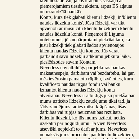
kredītiestādē vai, ja tas ir atļauts saskaņā ar
piemērojamiem tiesību aktiem, ārpus ES atļautā
un uzraudzītā bankā).
Konts, kurā tiek glabāti klientu līdzekļi, ir 'klientu
naudas līdzekļu konts'. Jūsu līdzekļi var tikt
apvienoti ar mūsu citu klientu līdzekļiem klientu
naudas līdzekļu kontā. Pieņemot šī Līguma
noteikumus, jūs nepārprotami piekrītat tam, ka
jūsu līdzekļi tiek glabāti šādos apvienotajos
klientu naudas līdzekļu kontos. Jūs varat
pārbaudīt savu līdzekļu atlikumu jebkurā laikā,
pieslēdzoties savam Kontam.
Neverless nav atbildīgs par jebkuras bankas
maksātnespēju, darbībām vai bezdarbību, lai gan
mēs ievērosim pamatotu rūpību, izvēloties, kuru
kvalificēto naudas tirgus fondu vai banku
izmantot klientu naudas līdzekļu konta
atvēršanai. Neverless ir atbildīgs jūsu priekšā par
mums uzticēto līdzekļu zaudējumu tikai tad, ja
šāds zaudējums radies mūsu krāpšanas, tīšas
darbības vai rupjas neuzmanības rezultātā.
Klientu līdzekļi, ko jūs mums uzticat, netiks
uzskatīti par noguldījumu. Ja vien Neverless
atsevišķi nepiekrīt to darīt ar jums, Neverless
nemaksās jums procentus par klientu līdzekļiem,