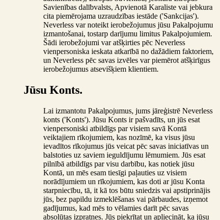
Savienības dalībvalsts, Apvienotā Karaliste vai jebkura
cita piemērojama uzraudzības iestāde ('Sankcijas').
Neverless var noteikt ierobežojumus jūsu Pakalpojumu
izmantošanai, tostarp darījumu limitus Pakalpojumiem.
Šādi ierobežojumi var atšķirties pēc Neverless
vienpersoniska ieskata atkarībā no dažādiem faktoriem,
un Neverless pēc savas izvēles var piemērot atšķirīgus
ierobežojumus atsevišķiem klientiem.
Jūsu Konts.
Lai izmantotu Pakalpojumus, jums jāreģistrē Neverless
konts ('Konts'). Jūsu Konts ir pašvadīts, un jūs esat
vienpersoniski atbildīgs par visiem savā Kontā
veiktajiem rīkojumiem, kas nozīmē, ka visus jūsu
ievadītos rīkojumus jūs veicat pēc savas iniciatīvas un
balstoties uz saviem ieguldījumu lēmumiem. Jūs esat
pilnībā atbildīgs par visu darbību, kas notiek jūsu
Kontā, un mēs esam tiesīgi paļauties uz visiem
norādījumiem un rīkojumiem, kas doti ar jūsu Konta
starpniecību, tā, it kā tos būtu sniedzis vai apstiprinājis
jūs, bez papildu izmeklēšanas vai pārbaudes, izņemot
gadījumus, kad mēs to vēlamies darīt pēc savas
absolūtas izpratnes. Jūs piekrītat un apliecināt, ka jūsu