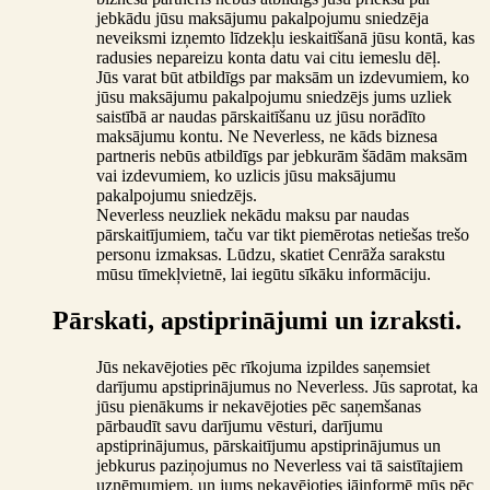
jebkādu jūsu maksājumu pakalpojumu sniedzēja
neveiksmi izņemto līdzekļu ieskaitīšanā jūsu kontā, kas
radusies nepareizu konta datu vai citu iemeslu dēļ.
Jūs varat būt atbildīgs par maksām un izdevumiem, ko
jūsu maksājumu pakalpojumu sniedzējs jums uzliek
saistībā ar naudas pārskaitīšanu uz jūsu norādīto
maksājumu kontu. Ne Neverless, ne kāds biznesa
partneris nebūs atbildīgs par jebkurām šādām maksām
vai izdevumiem, ko uzlicis jūsu maksājumu
pakalpojumu sniedzējs.
Neverless neuzliek nekādu maksu par naudas
pārskaitījumiem, taču var tikt piemērotas netiešas trešo
personu izmaksas. Lūdzu, skatiet Cenrāža sarakstu
mūsu tīmekļvietnē, lai iegūtu sīkāku informāciju.
Pārskati, apstiprinājumi un izraksti.
Jūs nekavējoties pēc rīkojuma izpildes saņemsiet
darījumu apstiprinājumus no Neverless. Jūs saprotat, ka
jūsu pienākums ir nekavējoties pēc saņemšanas
pārbaudīt savu darījumu vēsturi, darījumu
apstiprinājumus, pārskaitījumu apstiprinājumus un
jebkurus paziņojumus no Neverless vai tā saistītajiem
uzņēmumiem, un jums nekavējoties jāinformē mūs pēc