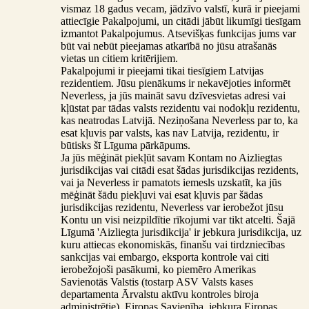
vismaz 18 gadus vecam, jādzīvo valstī, kurā ir pieejami
attiecīgie Pakalpojumi, un citādi jābūt likumīgi tiesīgam
izmantot Pakalpojumus. Atsevišķas funkcijas jums var
būt vai nebūt pieejamas atkarībā no jūsu atrašanās
vietas un citiem kritērijiem.
Pakalpojumi ir pieejami tikai tiesīgiem Latvijas
rezidentiem. Jūsu pienākums ir nekavējoties informēt
Neverless, ja jūs maināt savu dzīvesvietas adresi vai
kļūstat par tādas valsts rezidentu vai nodokļu rezidentu,
kas neatrodas Latvijā. Neziņošana Neverless par to, ka
esat kļuvis par valsts, kas nav Latvija, rezidentu, ir
būtisks šī Līguma pārkāpums.
Ja jūs mēģināt piekļūt savam Kontam no Aizliegtas
jurisdikcijas vai citādi esat šādas jurisdikcijas rezidents,
vai ja Neverless ir pamatots iemesls uzskatīt, ka jūs
mēģināt šādu piekļuvi vai esat kļuvis par šādas
jurisdikcijas rezidentu, Neverless var ierobežot jūsu
Kontu un visi neizpildītie rīkojumi var tikt atcelti. Šajā
Līgumā 'Aizliegta jurisdikcija' ir jebkura jurisdikcija, uz
kuru attiecas ekonomiskās, finanšu vai tirdzniecības
sankcijas vai embargo, eksporta kontrole vai citi
ierobežojoši pasākumi, ko piemēro Amerikas
Savienotās Valstis (tostarp ASV Valsts kases
departamenta Ārvalstu aktīvu kontroles biroja
administrētie), Eiropas Savienība, jebkura Eiropas