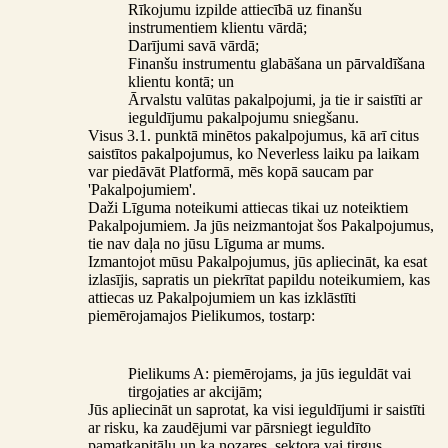
Rīkojumu izpilde attiecībā uz finanšu
instrumentiem klientu vārdā;
Darījumi savā vārdā;
Finanšu instrumentu glabāšana un pārvaldīšana
klientu kontā; un
Ārvalstu valūtas pakalpojumi, ja tie ir saistīti ar
ieguldījumu pakalpojumu sniegšanu.
Visus 3.1. punktā minētos pakalpojumus, kā arī citus
saistītos pakalpojumus, ko Neverless laiku pa laikam
var piedāvāt Platformā, mēs kopā saucam par
'Pakalpojumiem'.
Daži Līguma noteikumi attiecas tikai uz noteiktiem
Pakalpojumiem. Ja jūs neizmantojat šos Pakalpojumus,
tie nav daļa no jūsu Līguma ar mums.
Izmantojot mūsu Pakalpojumus, jūs apliecināt, ka esat
izlasījis, sapratis un piekrītat papildu noteikumiem, kas
attiecas uz Pakalpojumiem un kas izklāstīti
piemērojamajos Pielikumos, tostarp:
Pielikums A: piemērojams, ja jūs ieguldāt vai
tirgojaties ar akcijām;
Jūs apliecināt un saprotat, ka visi ieguldījumi ir saistīti
ar risku, ka zaudējumi var pārsniegt ieguldīto
pamatkapitālu un ka nozares, sektora vai tirgus