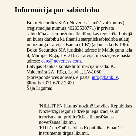
Informācija par sabiedrību
Boku Securities SIA ('Neverless', 'mēs' vai 'mums')
(reģistrācijas numurs 40203530771) ir privāta
sabiedrība ar ierobežotu atbildību, kas reģistrēta Latvijā
un kuras darbību kā finanšu starpnieksabiedrība atļauj
un uzrauga Latvijas Banka ('LB') (atļaujas kods 196).
Boku Securities SIA juridiskā adrese ir Maldugunu iela
4, Mārupe, Rīga, LV-2167, Latvija, un saziņas e-pasta
adrese:
care@neverless.com
.
Latvijas Bankas kontaktinformācija ir šāda: K.
Valdemāra 2A, Rīga, Latvija, LV-1050
(korespondences adrese), e-pasts:
info@bank.lv
,
tālrunis +371 6702 2300.
Šajā Līgumā:
'NILLTPFN likums' nozīmē Latvijas Republikas
Noziedzīgi iegūtu līdzekļu legalizācijas un
terorisma un proliferācijas finansēšanas
novēršanas likumu.
'FITL' nozīmē Latvijas Republikas Finanšu
instrumentu tirgus likumu.