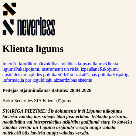
Klienta līgums
Interešu konfliktu pārvaldības politikas kopsavilkums
Klienta
līgums
Pakalpojumi, instrumenti un risku izpaušana
Rīkojumu
apstrādes un izpildes politika
Sūdzību izskatīšanas politika
Vispārīga
informācija par ieguldītāju aizsardzības sistēmu
Pēdējās atjaunināšanas datums: 28.04.2026
Boku Securities SIA Klienta līgums
SVARĪGA PIEZĪME: Šis dokuments ir šī Līguma tulkojums
latviešu valodā, kas sniegts tikai jūsu ērtībai. Jebkādu pretrunu,
neatbilstību vai interpretācijas atšķirību gadījumā starp šo latviešu
valodas versiju un Līguma oriģinālo versiju angļu valodā
noteicošā būs latviešu angļu valodas versija.