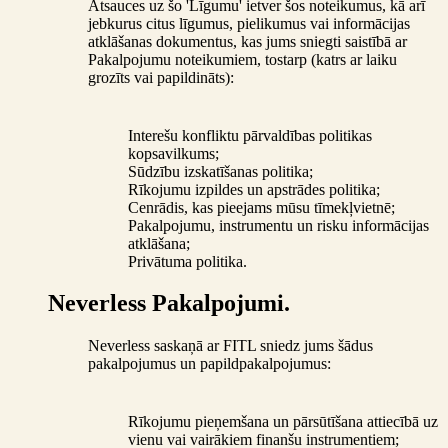
Atsauces uz šo 'Līgumu' ietver šos noteikumus, kā arī
jebkurus citus līgumus, pielikumus vai informācijas
atklāšanas dokumentus, kas jums sniegti saistībā ar
Pakalpojumu noteikumiem, tostarp (katrs ar laiku
grozīts vai papildināts):
Interešu konfliktu pārvaldības politikas
kopsavilkums;
Sūdzību izskatīšanas politika;
Rīkojumu izpildes un apstrādes politika;
Cenrādis, kas pieejams mūsu tīmekļvietnē;
Pakalpojumu, instrumentu un risku informācijas
atklāšana;
Privātuma politika.
Neverless Pakalpojumi.
Neverless saskaņā ar FITL sniedz jums šādus
pakalpojumus un papildpakalpojumus:
Rīkojumu pieņemšana un pārsūtīšana attiecībā uz
vienu vai vairākiem finanšu instrumentiem;