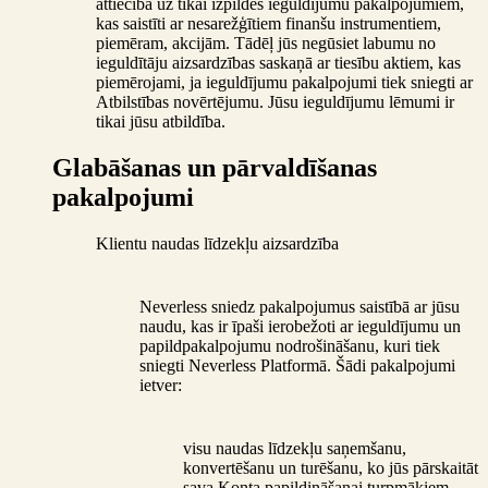
attiecībā uz tikai izpildes ieguldījumu pakalpojumiem,
kas saistīti ar nesarežģītiem finanšu instrumentiem,
piemēram, akcijām. Tādēļ jūs negūsiet labumu no
ieguldītāju aizsardzības saskaņā ar tiesību aktiem, kas
piemērojami, ja ieguldījumu pakalpojumi tiek sniegti ar
Atbilstības novērtējumu. Jūsu ieguldījumu lēmumi ir
tikai jūsu atbildība.
Glabāšanas un pārvaldīšanas
pakalpojumi
Klientu naudas līdzekļu aizsardzība
Neverless sniedz pakalpojumus saistībā ar jūsu
naudu, kas ir īpaši ierobežoti ar ieguldījumu un
papildpakalpojumu nodrošināšanu, kuri tiek
sniegti Neverless Platformā. Šādi pakalpojumi
ietver:
visu naudas līdzekļu saņemšanu,
konvertēšanu un turēšanu, ko jūs pārskaitāt
sava Konta papildināšanai turpmākiem