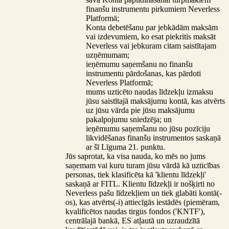
finanšu instrumentu pirkumiem Neverless
Platformā;
Konta debetēšanu par jebkādām maksām
vai izdevumiem, ko esat piekritis maksāt
Neverless vai jebkuram citam saistītajam
uzņēmumam;
ieņēmumu saņemšanu no finanšu
instrumentu pārdošanas, kas pārdoti
Neverless Platformā;
mums uzticēto naudas līdzekļu izmaksu
jūsu saistītajā maksājumu kontā, kas atvērts
uz jūsu vārda pie jūsu maksājumu
pakalpojumu sniedzēja; un
ieņēmumu saņemšanu no jūsu pozīciju
likvidēšanas finanšu instrumentos saskaņā
ar šī Līguma 21. punktu.
Jūs saprotat, ka visa nauda, ko mēs no jums
saņemam vai kuru turam jūsu vārdā kā uzticības
personas, tiek klasificēta kā 'klientu līdzekļi'
saskaņā ar FITL. Klientu līdzekļi ir nošķirti no
Neverless pašu līdzekļiem un tiek glabāti kontā(-
os), kas atvērts(-i) attiecīgās iestādēs (piemēram,
kvalificētos naudas tirgus fondos ('KNTF'),
centrālajā bankā, ES atļautā un uzraudzītā