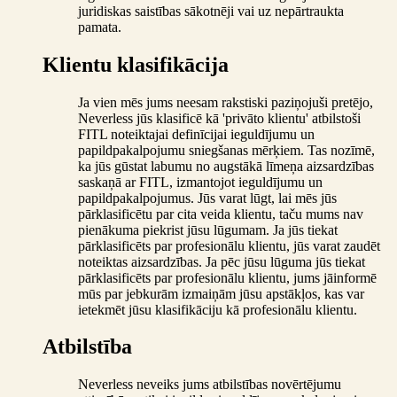
juridiskas saistības sākotnēji vai uz nepārtraukta
pamata.
Klientu klasifikācija
Ja vien mēs jums neesam rakstiski paziņojuši pretējo,
Neverless jūs klasificē kā 'privāto klientu' atbilstoši
FITL noteiktajai definīcijai ieguldījumu un
papildpakalpojumu sniegšanas mērķiem. Tas nozīmē,
ka jūs gūstat labumu no augstākā līmeņa aizsardzības
saskaņā ar FITL, izmantojot ieguldījumu un
papildpakalpojumus. Jūs varat lūgt, lai mēs jūs
pārklasificētu par cita veida klientu, taču mums nav
pienākuma piekrist jūsu lūgumam. Ja jūs tiekat
pārklasificēts par profesionālu klientu, jūs varat zaudēt
noteiktas aizsardzības. Ja pēc jūsu lūguma jūs tiekat
pārklasificēts par profesionālu klientu, jums jāinformē
mūs par jebkurām izmaiņām jūsu apstākļos, kas var
ietekmēt jūsu klasifikāciju kā profesionālu klientu.
Atbilstība
Neverless neveiks jums atbilstības novērtējumu