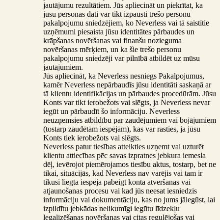
jautājumu rezultātiem. Jūs apliecināt un piekrītat, ka
jūsu personas dati var tikt izpausti trešo personu
pakalpojumu sniedzējiem, ko Neverless vai tā saistītie
uzņēmumi piesaista jūsu identitātes pārbaudes un
krāpšanas novēršanas vai finanšu nozieguma
novēršanas mērķiem, un ka šie trešo personu
pakalpojumu sniedzēji var pilnībā atbildēt uz mūsu
jautājumiem.
Jūs apliecināt, ka Neverless nesniegs Pakalpojumus,
kamēr Neverless nepārbaudīs jūsu identitāti saskaņā ar
tā klientu identifikācijas un pārbaudes procedūrām. Jūsu
Konts var tikt ierobežots vai slēgts, ja Neverless nevar
iegūt un pārbaudīt šo informāciju. Neverless
neuzņemsies atbildību par zaudējumiem vai bojājumiem
(tostarp zaudētām iespējām), kas var rasties, ja jūsu
Konts tiek ierobežots vai slēgts.
Neverless patur tiesības atteikties uzņemt vai uzturēt
klientu attiecības pēc savas izpratnes jebkura iemesla
dēļ, ievērojot piemērojamos tiesību aktus, tostarp, bet ne
tikai, situācijās, kad Neverless nav varējis vai tam ir
tikusi liegta iespēja pabeigt konta atvēršanas vai
atjaunošanas procesu vai kad jūs neesat iesniedzis
informāciju vai dokumentāciju, kas no jums jāiegūst, lai
izpildītu jebkādas nelikumīgi iegūtu līdzekļu
legalizēšanas novēršanas vai citas regulējošas vai