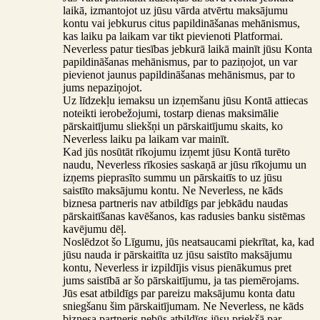
laikā, izmantojot uz jūsu vārda atvērtu maksājumu
kontu vai jebkurus citus papildināšanas mehānismus,
kas laiku pa laikam var tikt pievienoti Platformai.
Neverless patur tiesības jebkurā laikā mainīt jūsu Konta
papildināšanas mehānismus, par to paziņojot, un var
pievienot jaunus papildināšanas mehānismus, par to
jums nepaziņojot.
Uz līdzekļu iemaksu un izņemšanu jūsu Kontā attiecas
noteikti ierobežojumi, tostarp dienas maksimālie
pārskaitījumu sliekšņi un pārskaitījumu skaits, ko
Neverless laiku pa laikam var mainīt.
Kad jūs nosūtāt rīkojumu izņemt jūsu Kontā turēto
naudu, Neverless rīkosies saskaņā ar jūsu rīkojumu un
izņems pieprasīto summu un pārskaitīs to uz jūsu
saistīto maksājumu kontu. Ne Neverless, ne kāds
biznesa partneris nav atbildīgs par jebkādu naudas
pārskaitīšanas kavēšanos, kas radusies banku sistēmas
kavējumu dēļ.
Noslēdzot šo Līgumu, jūs neatsaucami piekrītat, ka, kad
jūsu nauda ir pārskaitīta uz jūsu saistīto maksājumu
kontu, Neverless ir izpildījis visus pienākumus pret
jums saistībā ar šo pārskaitījumu, ja tas piemērojams.
Jūs esat atbildīgs par pareizu maksājumu konta datu
sniegšanu šim pārskaitījumam. Ne Neverless, ne kāds
biznesa partneris nebūs atbildīgs jūsu priekšā par