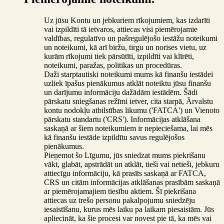
Uz jūsu Kontu un jebkuriem rīkojumiem, kas izdarīti
vai izpildīti tā ietvaros, attiecas visi piemērojamie
valdības, regulatīvo un pašregulējošo iestāžu noteikumi
un noteikumi, kā arī biržu, tirgu un norises vietu, uz
kurām rīkojumi tiek pārsūtīti, izpildīti vai klīrēti,
noteikumi, paražas, politikas un procedūras.
Daži starptautiski noteikumi mums kā finanšu iestādei
uzliek īpašus pienākumus atklāt noteiktu jūsu finanšu
un darījumu informāciju dažādām iestādēm. Šādi
pārskatu sniegšanas režīmi ietver, cita starpā, Ārvalstu
kontu nodokļu atbilstības likumu ('FATCA') un Vienoto
pārskatu standartu ('CRS'). Informācijas atklāšana
saskaņā ar šiem noteikumiem ir nepieciešama, lai mēs
kā finanšu iestāde izpildītu savus regulējošos
pienākumus.
Pieņemot šo Līgumu, jūs sniedzat mums piekrišanu
vākt, glabāt, apstrādāt un atklāt, tieši vai netieši, jebkuru
attiecīgu informāciju, kā prasīts saskaņā ar FATCA,
CRS un citām informācijas atklāšanas prasībām saskaņā
ar piemērojamajiem tiesību aktiem. Šī piekrišana
attiecas uz trešo personu pakalpojumu sniedzēju
iesaistīšanu, kurus mēs laiku pa laikam piesaistām. Jūs
apliecināt, ka šie procesi var novest pie tā, ka mēs vai