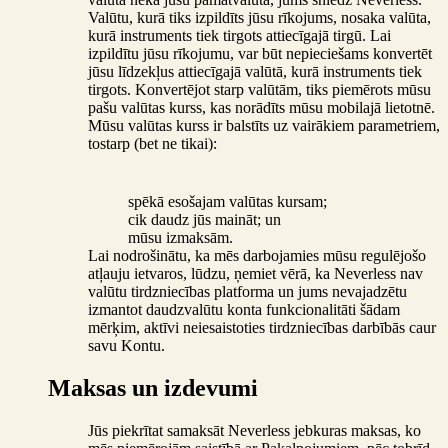
Valūtu, kurā tiks izpildīts jūsu rīkojums, nosaka valūta,
kurā instruments tiek tirgots attiecīgajā tirgū. Lai
izpildītu jūsu rīkojumu, var būt nepieciešams konvertēt
jūsu līdzekļus attiecīgajā valūtā, kurā instruments tiek
tirgots. Konvertējot starp valūtām, tiks piemērots mūsu
pašu valūtas kurss, kas norādīts mūsu mobilajā lietotnē.
Mūsu valūtas kurss ir balstīts uz vairākiem parametriem,
tostarp (bet ne tikai):
spēkā esošajam valūtas kursam;
cik daudz jūs maināt; un
mūsu izmaksām.
Lai nodrošinātu, ka mēs darbojamies mūsu regulējošo
atļauju ietvaros, lūdzu, ņemiet vērā, ka Neverless nav
valūtu tirdzniecības platforma un jums nevajadzētu
izmantot daudzvalūtu konta funkcionalitāti šādam
mērķim, aktīvi neiesaistoties tirdzniecības darbībās caur
savu Kontu.
Maksas un izdevumi
Jūs piekrītat samaksāt Neverless jebkuras maksas, ko