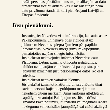
trešās personas pārsūtām datus uz jurisdikcijām ar datu
aizsardzības tiesību aktiem, kas ir mazāk stingri nekā
datu privātuma standarti, kuri piemērojami Latvijā un
Eiropas Savienībā.
Jūsu pienākumi.
Jūs sniegsiet Neverless visu informāciju, kas attiecas uz
Pakalpojumiem, un nekavējoties atbildēsiet uz
jebkuriem Neverless pieprasījumiem pēc papildu
informācijas. Neverless sniegs jums Pakalpojumus,
pamatojoties uz jūsu sniegto informāciju.
Jūs piekrītat nekavējoties informēt Neverless caur
Platformu, tostarp izmantojot Konta iestatījumus,
atbildot uz aptaujām vai rakstveidā pa e-pastu, par
jebkurām izmaiņām jūsu personiskajos datos, ko esat
sniedzis.
Jūs piekrītat neatvērt vairākus Kontus.
Jūs piekrītat izmantot Platformu un savu Kontu tikai
saviem personiskajiem ieguldījumu mērķiem un
nekādiem citiem mērķiem. Jums jārīkojas atbildīgi un
saprātīgi, izmantojot Pakalpojumus. Jūs nedrīkstat
izmantot Pakalpojumus, lai izdarītu vai mēģinātu izdarīt
noziegumu vai iesaistītos ļaunprātīgā vai citādi aizliegtā