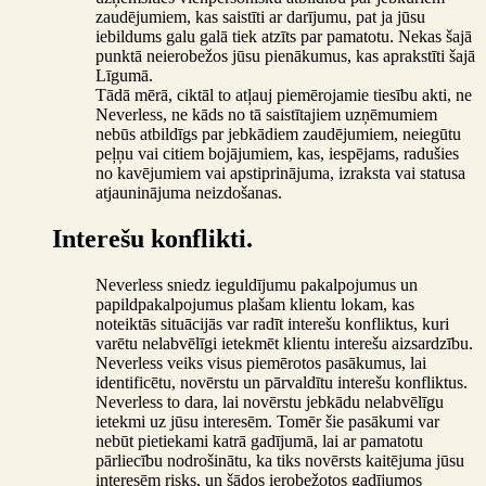
zaudējumiem, kas saistīti ar darījumu, pat ja jūsu
iebildums galu galā tiek atzīts par pamatotu. Nekas šajā
punktā neierobežos jūsu pienākumus, kas aprakstīti šajā
Līgumā.
Tādā mērā, ciktāl to atļauj piemērojamie tiesību akti, ne
Neverless, ne kāds no tā saistītajiem uzņēmumiem
nebūs atbildīgs par jebkādiem zaudējumiem, neiegūtu
peļņu vai citiem bojājumiem, kas, iespējams, radušies
no kavējumiem vai apstiprinājuma, izraksta vai statusa
atjauninājuma neizdošanas.
Interešu konflikti.
Neverless sniedz ieguldījumu pakalpojumus un
papildpakalpojumus plašam klientu lokam, kas
noteiktās situācijās var radīt interešu konfliktus, kuri
varētu nelabvēlīgi ietekmēt klientu interešu aizsardzību.
Neverless veiks visus piemērotos pasākumus, lai
identificētu, novērstu un pārvaldītu interešu konfliktus.
Neverless to dara, lai novērstu jebkādu nelabvēlīgu
ietekmi uz jūsu interesēm. Tomēr šie pasākumi var
nebūt pietiekami katrā gadījumā, lai ar pamatotu
pārliecību nodrošinātu, ka tiks novērsts kaitējuma jūsu
interesēm risks, un šādos ierobežotos gadījumos