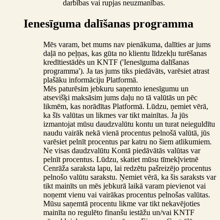
darbības vai rupjas neuzmanības.
Ienesīguma dalīšanas programma
Mēs varam, bet mums nav pienākuma, dalīties ar jums
daļā no peļņas, kas gūta no klientu līdzekļu turēšanas
kredītiestādēs un KNTF ('Ienesīguma dalīšanas
programma'). Ja tas jums tiks piedāvāts, varēsiet atrast
plašāku informāciju Platformā.
Mēs paturēsim jebkuru saņemto ienesīgumu un
atsevišķi maksāsim jums daļu no tā valūtās un pēc
likmēm, kas norādītas Platformā. Lūdzu, ņemiet vērā,
ka šīs valūtas un likmes var tikt mainītas. Ja jūs
izmantojat mūsu daudzvalūtu kontu un turat neieguldītu
naudu vairāk nekā vienā procentus pelnošā valūtā, jūs
varēsiet pelnīt procentus par katru no šiem atlikumiem.
Ne visas daudzvalūtu Kontā piedāvātās valūtas var
pelnīt procentus. Lūdzu, skatiet mūsu tīmekļvietnē
Cenrāža saraksta lapu, lai redzētu pašreizējo procentus
pelnošo valūtu sarakstu. Ņemiet vērā, ka šis saraksts var
tikt mainīts un mēs jebkurā laikā varam pievienot vai
noņemt vienu vai vairākas procentus pelnošas valūtas.
Mūsu saņemtā procentu likme var tikt nekavējoties
mainīta no regulēto finanšu iestāžu un/vai KNTF