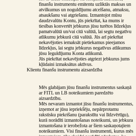
finanšu instrumentu emitentu uzliktās maksas un
atvilkumus un noguldījumu atcelšanu, atmaksu,
atsaukšanu vai atgriešanu. Izmantojot mūsu
daudzvalūtu Kontu, jūs piekrītat, ka mums ir
tiesības konvertēt jebkurus jūsu turētos līdzekļus
pamatvalūtā un/vai citā valūtā, lai segtu negatīvu
atlikumu jebkurā citā valūtā. Jūs arī piekrītat
nekavējoties iemaksāt pietiekamus pieejamos
līdzekļus, lai segtu jebkurus negatīvus atlikumus
jūsu Ieguldījumu Konta atlikumā.
Jūs piekrītat nekavējoties atgriezt jebkurus jums
kļūdaini izmaksātus aktīvus.
Klientu finanšu instrumentu aizsardzība
Mēs glabājam jūsu finanšu instrumentus saskaņā
ar FITL un LB noteikumiem paredzēto
aizsardzību.
Mēs nevaram izmantot jūsu finanšu instrumentus,
izņemot ar jūsu iepriekšēju, nepārprotamu
rakstisku piekrišanu (parakstītu vai līdzvērtīgu),
kurā norādīti izmantošanas noteikumi, un jebkura
izmantošana ir ierobežota ar šiem saskaņotajiem
noteikumiem. Visi finanšu instrumenti, kurus mēs