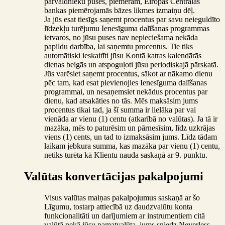
pārvaldnieku puses, piemēram, Eiropas Centrālās
bankas piemērojamās bāzes likmes izmaiņu dēļ.
Ja jūs esat tiesīgs saņemt procentus par savu neieguldīto
līdzekļu turējumu Ienesīguma dalīšanas programmas
ietvaros, no jūsu puses nav nepieciešama nekāda
papildu darbība, lai saņemtu procentus. Tie tiks
automātiski ieskaitīti jūsu Kontā katras kalendārās
dienas beigās un atspoguļoti jūsu periodiskajā pārskatā.
Jūs varēsiet saņemt procentus, sākot ar nākamo dienu
pēc tam, kad esat pievienojies Ienesīguma dalīšanas
programmai, un nesaņemsiet nekādus procentus par
dienu, kad atsakāties no tās. Mēs maksāsim jums
procentus tikai tad, ja šī summa ir lielāka par vai
vienāda ar vienu (1) centu (atkarībā no valūtas). Ja tā ir
mazāka, mēs to paturēsim un pārnesīsim, līdz uzkrājas
viens (1) cents, un tad to izmaksāsim jums. Līdz tādam
laikam jebkura summa, kas mazāka par vienu (1) centu,
netiks turēta kā Klientu nauda saskaņā ar 9. punktu.
Valūtas konvertācijas pakalpojumi
Visus valūtas maiņas pakalpojumus saskaņā ar šo
Līgumu, tostarp attiecībā uz daudzvalūtu konta
funkcionalitāti un darījumiem ar instrumentiem citā
valūtā nekā jūsu pamatvalūta, jums sniedz Neverless.