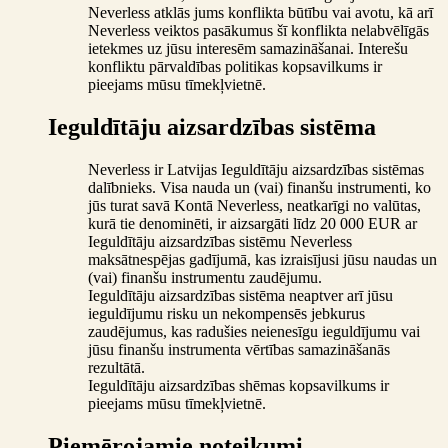
Neverless atklās jums konflikta būtību vai avotu, kā arī
Neverless veiktos pasākumus šī konflikta nelabvēlīgās
ietekmes uz jūsu interesēm samazināšanai. Interešu
konfliktu pārvaldības politikas kopsavilkums ir
pieejams mūsu tīmekļvietnē.
Ieguldītāju aizsardzības sistēma
Neverless ir Latvijas Ieguldītāju aizsardzības sistēmas
dalībnieks. Visa nauda un (vai) finanšu instrumenti, ko
jūs turat savā Kontā Neverless, neatkarīgi no valūtas,
kurā tie denominēti, ir aizsargāti līdz 20 000 EUR ar
Ieguldītāju aizsardzības sistēmu Neverless
maksātnespējas gadījumā, kas izraisījusi jūsu naudas un
(vai) finanšu instrumentu zaudējumu.
Ieguldītāju aizsardzības sistēma neaptver arī jūsu
ieguldījumu risku un nekompensēs jebkurus
zaudējumus, kas radušies neienesīgu ieguldījumu vai
jūsu finanšu instrumenta vērtības samazināšanās
rezultātā.
Ieguldītāju aizsardzības shēmas kopsavilkums ir
pieejams mūsu tīmekļvietnē.
Piemērojamie noteikumi.