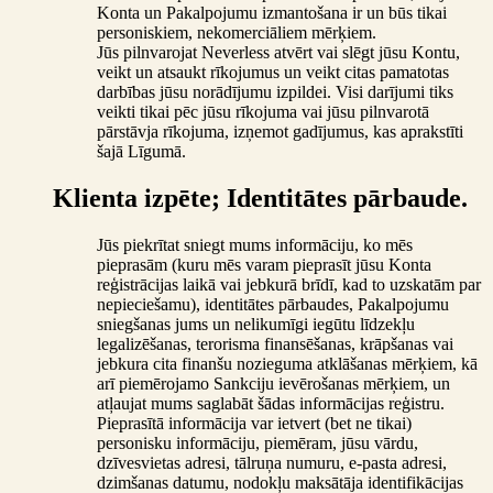
Konta un Pakalpojumu izmantošana ir un būs tikai
personiskiem, nekomerciāliem mērķiem.
Jūs pilnvarojat Neverless atvērt vai slēgt jūsu Kontu,
veikt un atsaukt rīkojumus un veikt citas pamatotas
darbības jūsu norādījumu izpildei. Visi darījumi tiks
veikti tikai pēc jūsu rīkojuma vai jūsu pilnvarotā
pārstāvja rīkojuma, izņemot gadījumus, kas aprakstīti
šajā Līgumā.
Klienta izpēte; Identitātes pārbaude.
Jūs piekrītat sniegt mums informāciju, ko mēs
pieprasām (kuru mēs varam pieprasīt jūsu Konta
reģistrācijas laikā vai jebkurā brīdī, kad to uzskatām par
nepieciešamu), identitātes pārbaudes, Pakalpojumu
sniegšanas jums un nelikumīgi iegūtu līdzekļu
legalizēšanas, terorisma finansēšanas, krāpšanas vai
jebkura cita finanšu nozieguma atklāšanas mērķiem, kā
arī piemērojamo Sankciju ievērošanas mērķiem, un
atļaujat mums saglabāt šādas informācijas reģistru.
Pieprasītā informācija var ietvert (bet ne tikai)
personisku informāciju, piemēram, jūsu vārdu,
dzīvesvietas adresi, tālruņa numuru, e-pasta adresi,
dzimšanas datumu, nodokļu maksātāja identifikācijas