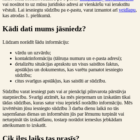
vai nosūtot to uz mūsu juridisko adresi ar vienkāršu vai ierakstītu
vēstuli. Lai iesniegtu sūdzību pa e-pastu, varat izmantot arī
veidlapu
,
kas atrodas 1. pielikumā.
Kādi dati mums jāsniedz?
Lūdzam norādīt šādu informāciju:
vārdu un uzvārdu;
kontaktinformāciju (tālruņa numuru un e-pasta adresi);
detalizētu situācijas aprakstu un visus saistītos faktus,
apstākļus un dokumentus, kas varētu pamatot iesniegto
sūdzību;
citus svarīgus apstākļus, kas saistīti ar sūdzību.
Sūdzību varat iesniegt pats vai ar pienācīgi pilnvarota pārstāvja
starpniecību. Svarīgi atzīmēt, ka mēs pieņemam un izskatām tikai
tādas sūdzības, kuras satur visu iepriekš norādīto informāciju. Mēs
izvērtēsim jūsu iesniegto sūdzību 3 darba dienu laikā no tās
saņemšanas dienas un informēsim jūs par lēmumu turpināt vai
neturpināt tās izskatīšanu, tostarp norādot iemeslus jebkādam
atteikumam to izskatīt.
Cik ilgs laiks tas prasīs?