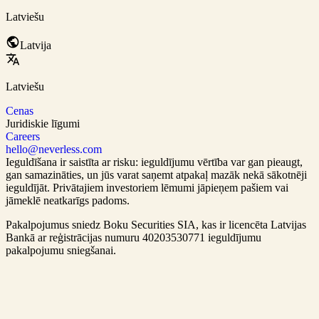
Latviešu
Latvija
Latviešu
Cenas
Juridiskie līgumi
Careers
hello@neverless.com
Ieguldīšana ir saistīta ar risku: ieguldījumu vērtība var gan pieaugt,
gan samazināties, un jūs varat saņemt atpakaļ mazāk nekā sākotnēji
ieguldījāt. Privātajiem investoriem lēmumi jāpieņem pašiem vai
jāmeklē neatkarīgs padoms.
Pakalpojumus sniedz Boku Securities SIA, kas ir
licencēta Latvijas
Bankā
ar reģistrācijas numuru 40203530771 ieguldījumu
pakalpojumu sniegšanai.