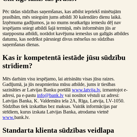
Pēc tādas sūdzības saņemšanas, kas atbilst iepriekš minētajām
prasībām, mēs sniegsim jums atbildi 30 kalendāro dienu laikā.
Izņēmuma gadījumos, ja no mums neatkarīgu iemeslu dēļ nav
iespējams sniegt atbildi šajā termiņā, mēs informēsim jūs ar
starpposma atbildi, norādot kavējuma iemeslus un galīgās atbildes
datumu, kas nedrīkst pārsniegt divus mēnešus no sūdzības
saņemšanas dienas.
Kas ir kompetentā iestāde jūsu sūdzību
strīdiem?
Mēs darīsim visu iespējamo, lai atrisinātu visas jūsu raizes.
Gadījumā, ja jūs neapmierina mūsu atbilde, jums ir tiesības
sazināties ar Latvijas Banku portālā
www.latvija.lv
, izmantojot e-
adresi, pa e-pastu
info@bank.lv
vai nosūtot vēstuli uz adresi:
Latvijas Banka, K. Valdemāra iela 2A, Rīga, Latvija, LV-1050.
Sūdzības tiek izskatītas bez maksas. Vairāk informācijas par
strīdiem, kurus izskata Latvijas Banka, atrodama vietnē
www.
bank.lv.
Standarta klienta sūdzības veidlapa