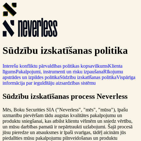
Sūdzību izskatīšanas politika
Interešu konfliktu pārvaldības politikas kopsavilkums
Klienta
līgums
Pakalpojumi, instrumenti un risku izpaušana
Rīkojumu
apstrādes un izpildes politika
Sūdzību izskatīšanas politika
Vispārīga
informācija par ieguldītāju aizsardzības sistēmu
Sūdzību izskatīšanas process Neverless
Mēs, Boku Securities SIA ("Neverless", "mēs", "mūsu"), īpašu
uzmanību pievēršam tādu augstas kvalitātes pakalpojumu un
produktu sniegšanai, kas atbilst klientu vēlmēm un sniedz vērtību,
un mūsu darbības pamatā ir nepārtraukti uzlabojumi. Šajā procesā
jūsu pieredze un atsauksmes ir īpaši svarīgas, tādēļ aicinām jūs
piedalīties mūsu pakalpojumu pilnveidošanas un produktu