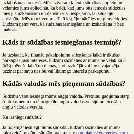
uzlabošanas procesā. Mēs uztveram klientu sūdzības nopietni un
vēlamies jums apliecināt, ka brīdī, kad jums būs iemesls sūdzēties,
mēs jūs uzklausīsim un darīsim visu iespējamo, lai situāciju
atrisinātu. Mēs to uztveram arī kā iespēju mācīties un pilnveidoties.
Lūdzam ņemt vērā, ka sūdzības iesniegšana un izskatīšana ir bez
maksas.
Kāds ir sūdzības iesniegšanas termiņš?
Ja uzskatāt, ka finanšu pakalpojumu sniegšanas laikā ir tikušas
pārkāptas jūsu intereses, lūdzam sazināties ar mums ne vēlāk kā 3
(trīs) mēnešu laikā no dienas, kad uzzinājāt vai jums vajadzēja
uzzināt par savu tiesību vai likumīgo interešu pārkāpumu.
Kādās valodās mēs pieņemam sūdzības?
Sūdzību varat iesniegt mums angļu valodā. Pretrunu gadījumā starp
šo dokumentu un tā oriģinālo angļu valodas versiju noteicošā ir
angļu valodas versija.
Kā iesniegt sūdzību?
Ja nolemjat iesniegt mums sūdzību, lūdzam sazināties ar mums
rakstveidā, nosūtot sūdzību pa e-pastu:
complaints@neverless.com