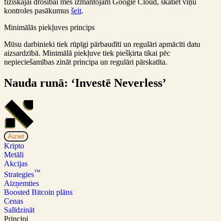
fiziskajai drošībai mēs izmantojam Google Cloud, skatiet viņu
kontroles pasākumus
šeit
.
Minimālās piekļuves princips
Mūsu darbinieki tiek rūpīgi pārbaudīti un regulāri apmācīti datu
aizsardzībā. Minimālā piekļuve tiek piešķirta tikai pēc
nepieciešamības zināt principa un regulāri pārskatīta.
Nauda runā: ‘Investē Neverless’
Aiziet
Kripto
Metāli
Akcijas
™
Strategies
Aizņemties
Boosted Bitcoin plāns
Cenas
Salīdzināt
Principi