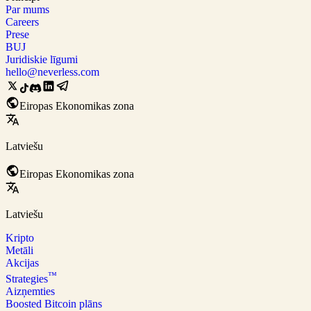
Par mums
Careers
Prese
BUJ
Juridiskie līgumi
hello@neverless.com
Eiropas Ekonomikas zona
Latviešu
Eiropas Ekonomikas zona
Latviešu
Kripto
Metāli
Akcijas
™
Strategies
Aizņemties
Boosted Bitcoin plāns