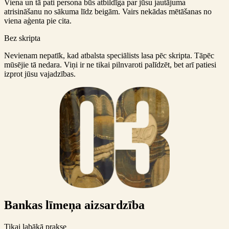
Viena un tā pati persona būs atbildīga par jūsu jautājuma
atrisināšanu no sākuma līdz beigām. Vairs nekādas mētāšanas no
viena aģenta pie cita.
Bez skripta
Nevienam nepatīk, kad atbalsta speciālists lasa pēc skripta. Tāpēc
mūsējie tā nedara. Viņi ir ne tikai pilnvaroti palīdzēt, bet arī patiesi
izprot jūsu vajadzības.
Bankas līmeņa aizsardzība
Tikai labākā prakse