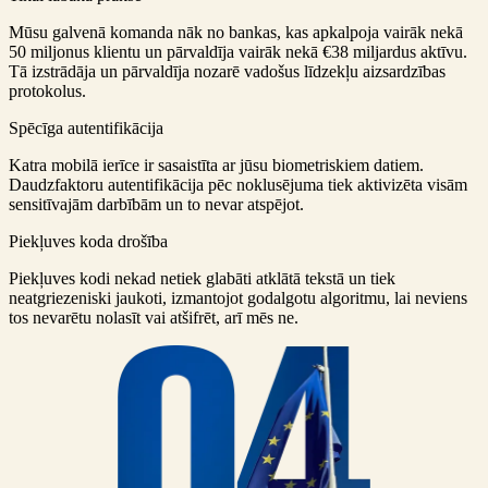
Mūsu galvenā komanda nāk no bankas, kas apkalpoja vairāk nekā
50 miljonus klientu un pārvaldīja vairāk nekā €38 miljardus aktīvu.
Tā izstrādāja un pārvaldīja nozarē vadošus līdzekļu aizsardzības
protokolus.
Spēcīga autentifikācija
Katra mobilā ierīce ir sasaistīta ar jūsu biometriskiem datiem.
Daudzfaktoru autentifikācija pēc noklusējuma tiek aktivizēta visām
sensitīvajām darbībām un to nevar atspējot.
Piekļuves koda drošība
Piekļuves kodi nekad netiek glabāti atklātā tekstā un tiek
neatgriezeniski jaukoti, izmantojot godalgotu algoritmu, lai neviens
tos nevarētu nolasīt vai atšifrēt, arī mēs ne.