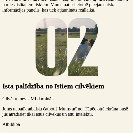
par iesaistītajiem riskiem. Mums pat ir lietotnē pieejams riska
informācijas panelis, kas tiek atjaunināts reāllaikā.
Īsta palīdzība no īstiem cilvēkiem
Cilvēku, nevis
MI
darbināts
Jums nepatīk atbalsta čatboti? Mums arī ne. Tāpēc otrā ekrāna pusē
jūs atradīsiet tikai īstus cilvēkus un īstu intelektu.
Atbildība