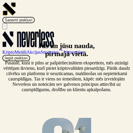
Saņemt piekļuvi
Jūs un jūsu nauda,
™
Kripto
Metāli
Akcijas
Strategies
Aizņemties
pirmajā vietā.
Iegūt piekļuvi
Pasaulē, kurā ir pilns ar pašpārliecinātiem ekspertiem, mēs atzinīgi
vērtējam ikvienu, kurš pieiet kriptovalūtām piesardzīgi. Pārāk daudz
cilvēku un platformu ir neuzticamas, maldinošas un nepietiekami
caurspīdīgas. Tas ir viens no iemesliem, kāpēc mēs izveidojām
Neverless un noteicām sev galvenos principus attiecībā uz
caurspīdīgumu, drošību un klientu apkalpošanu.