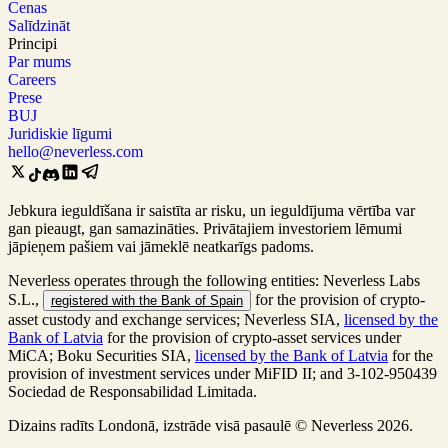
Cenas
Salīdzināt
Principi
Par mums
Careers
Prese
BUJ
Juridiskie līgumi
hello@neverless.com
Jebkura ieguldīšana ir saistīta ar risku, un ieguldījuma vērtība var
gan pieaugt, gan samazināties. Privātajiem investoriem lēmumi
jāpieņem pašiem vai jāmeklē neatkarīgs padoms.
Neverless operates through the following entities: Neverless Labs
S.L.,
for the provision of crypto-
registered with the Bank of Spain
asset custody and exchange services; Neverless SIA,
licensed by the
Bank of Latvia
for the provision of crypto-asset services under
MiCA; Boku Securities SIA,
licensed by the Bank of Latvia
for the
provision of investment services under MiFID II; and 3-102-950439
Sociedad de Responsabilidad Limitada.
Dizains radīts Londonā, izstrāde visā pasaulē © Neverless 2026.