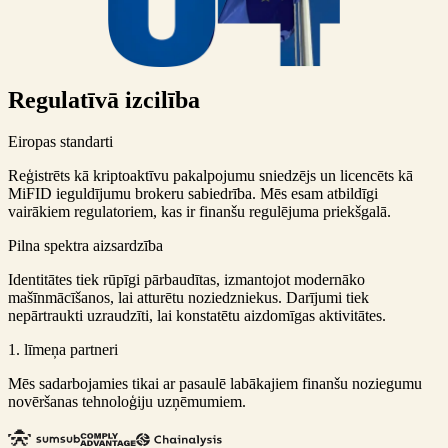
Regulatīvā izcilība
Eiropas standarti
Reģistrēts kā kriptoaktīvu pakalpojumu sniedzējs un licencēts kā
MiFID ieguldījumu brokeru sabiedrība. Mēs esam atbildīgi
vairākiem regulatoriem, kas ir finanšu regulējuma priekšgalā.
Pilna spektra aizsardzība
Identitātes tiek rūpīgi pārbaudītas, izmantojot modernāko
mašīnmācīšanos, lai atturētu noziedzniekus. Darījumi tiek
nepārtraukti uzraudzīti, lai konstatētu aizdomīgas aktivitātes.
1. līmeņa partneri
Mēs sadarbojamies tikai ar pasaulē labākajiem finanšu noziegumu
novēršanas tehnoloģiju uzņēmumiem.