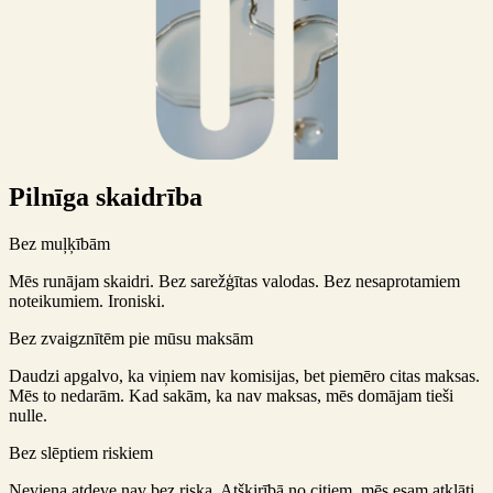
Pilnīga skaidrība
Bez muļķībām
Mēs runājam skaidri. Bez sarežģītas valodas. Bez nesaprotamiem
noteikumiem. Ironiski.
Bez zvaigznītēm pie mūsu maksām
Daudzi apgalvo, ka viņiem nav komisijas, bet piemēro citas maksas.
Mēs to nedarām. Kad sakām, ka nav maksas, mēs domājam tieši
nulle.
Bez slēptiem riskiem
Neviena atdeve nav bez riska. Atšķirībā no citiem, mēs esam atklāti