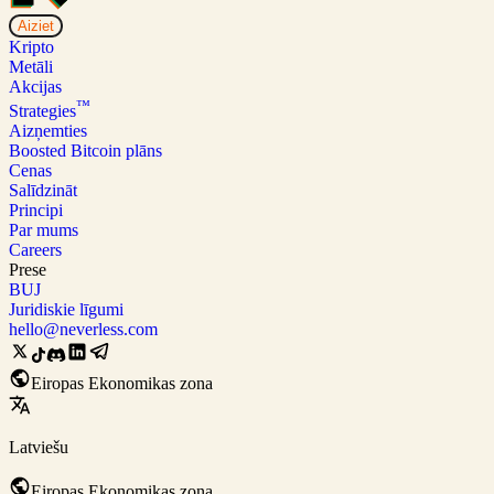
Aiziet
Kripto
Metāli
Akcijas
™
Strategies
Aizņemties
Boosted Bitcoin plāns
Cenas
Salīdzināt
Principi
Par mums
Careers
Prese
BUJ
Juridiskie līgumi
hello@neverless.com
Eiropas Ekonomikas zona
Latviešu
Eiropas Ekonomikas zona