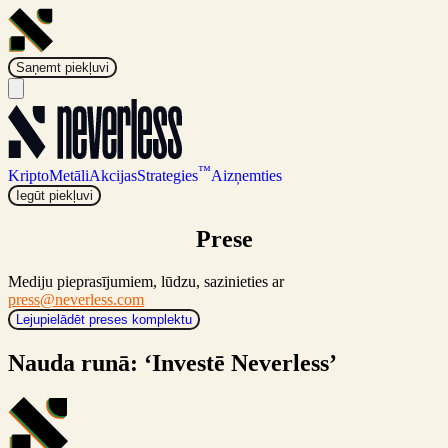
Saņemt piekļuvi
™
Kripto
Metāli
Akcijas
Strategies
Aizņemties
Iegūt piekļuvi
Prese
Mediju pieprasījumiem, lūdzu, sazinieties ar
press@neverless.com
Lejupielādēt preses komplektu
Nauda runā: ‘Investē Neverless’