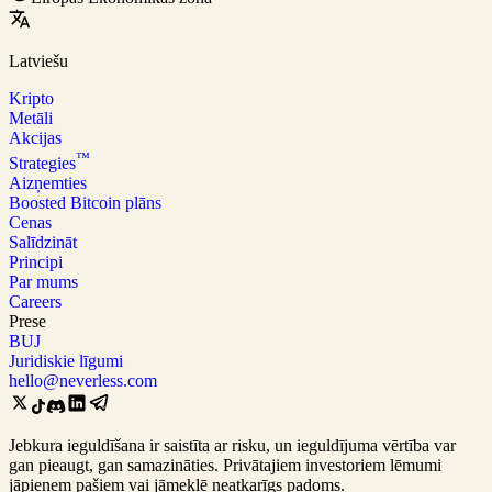
Latviešu
Kripto
Metāli
Akcijas
™
Strategies
Aizņemties
Boosted Bitcoin plāns
Cenas
Salīdzināt
Principi
Par mums
Careers
Prese
BUJ
Juridiskie līgumi
hello@neverless.com
Jebkura ieguldīšana ir saistīta ar risku, un ieguldījuma vērtība var
gan pieaugt, gan samazināties. Privātajiem investoriem lēmumi
jāpieņem pašiem vai jāmeklē neatkarīgs padoms.