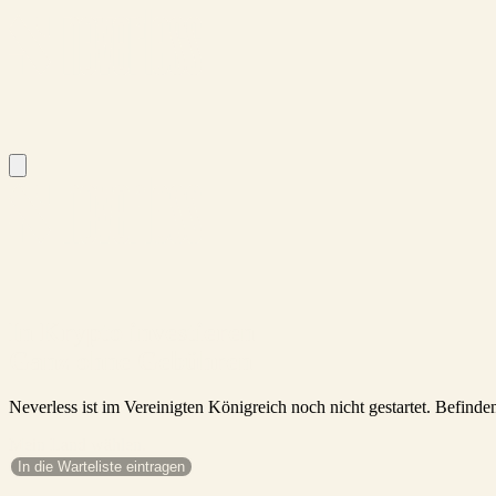
™
Krypto
Metalle
Aktien
Strategies
Leihen
In Krypto investieren
Ganz ohne Gebühren
Neverless ist im Vereinigten Königreich noch nicht gestartet. Befind
Mein Land wählen.
In die Warteliste eintragen