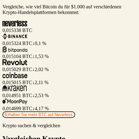
Vergleiche, wie viel Bitcoin du für $1.000 auf verschiedenen
Krypto-Handelsplattformen bekommst:
0,015338
BTC
0,015324
BTC
↓0,1 %
0,015104
BTC
↓1,53 %
0,015029
BTC
↓2,02 %
0,015015
BTC
↓2,11 %
0,014951
BTC
↓2,53 %
0,014699
BTC
↓4,17 %
Erhalten Sie mehr BTC auf Neverless
Krypto suchen & vergleichen
Vergleichen
Krypto