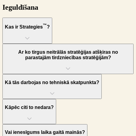
Ieguldīšana
™
Kas ir Strategies
?
Ar ko tirgus neitrālās stratēģijas atšķiras no
parastajām tirdzniecības stratēģijām?
Kā tās darbojas no tehniskā skatpunkta?
Kāpēc citi to nedara?
Vai ienesīgums laika gaitā mainās?