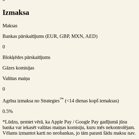
Izmaksa
Maksas
Bankas pārskaitījums (EUR, GBP, MXN, AED)
0
Blokķēdes pārskaitījums
Gāzes komisijas
Valūtas maiņa
0
™
Agrīna izmaksa no Strategies
(<14 dienas kopš iemaksas)
0.5%
*Lūdzu, ņemiet vērā, ka Apple Pay / Google Pay gadījumā jūsu
banka var iekasēt valūtas maiņas komisiju, kuru mēs nekontrolējam.
Vēlams izmantot karti no neobankas, jo tām parasti šādu maksu nav.