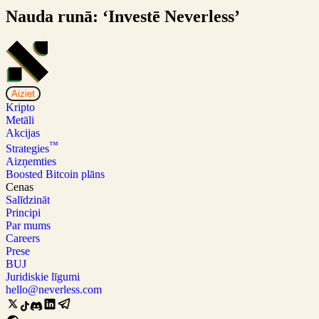
Nauda runā: ‘Investē Neverless’
Aiziet
Kripto
Metāli
Akcijas
™
Strategies
Aizņemties
Boosted Bitcoin plāns
Cenas
Salīdzināt
Principi
Par mums
Careers
Prese
BUJ
Juridiskie līgumi
hello@neverless.com