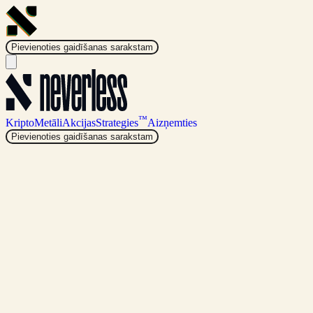
Pievienoties gaidīšanas sarakstam
™
Kripto
Metāli
Akcijas
Strategies
Aizņemties
Pievienoties gaidīšanas sarakstam