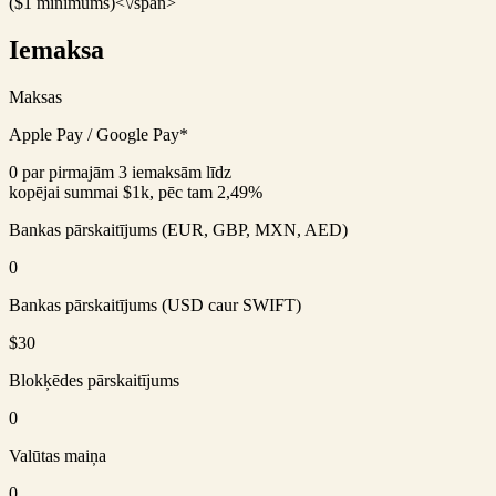
($1 minimums)<\/span>
Iemaksa
Maksas
Apple Pay / Google Pay*
0 par pirmajām 3 iemaksām līdz
kopējai summai $1k, pēc tam 2,49%
Bankas pārskaitījums (EUR, GBP, MXN, AED)
0
Bankas pārskaitījums (USD caur SWIFT)
$30
Blokķēdes pārskaitījums
0
Valūtas maiņa
0