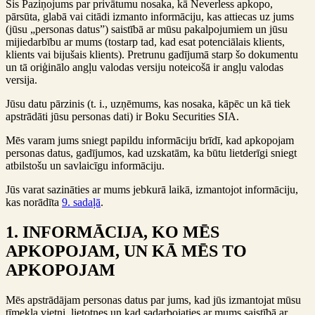
Šis Paziņojums par privātumu nosaka, kā Neverless apkopo,
pārsūta, glabā vai citādi izmanto informāciju, kas attiecas uz jums
(jūsu „personas datus”) saistībā ar mūsu pakalpojumiem un jūsu
mijiedarbību ar mums (tostarp tad, kad esat potenciālais klients,
klients vai bijušais klients). Pretrunu gadījumā starp šo dokumentu
un tā oriģinālo angļu valodas versiju noteicošā ir angļu valodas
versija.
Jūsu datu pārzinis (t. i., uzņēmums, kas nosaka, kāpēc un kā tiek
apstrādāti jūsu personas dati) ir Boku Securities SIA.
Mēs varam jums sniegt papildu informāciju brīdī, kad apkopojam
personas datus, gadījumos, kad uzskatām, ka būtu lietderīgi sniegt
atbilstošu un savlaicīgu informāciju.
Jūs varat sazināties ar mums jebkurā laikā, izmantojot informāciju,
kas norādīta
9. sadaļā
.
1. INFORMĀCIJA, KO MĒS
APKOPOJAM, UN KĀ MĒS TO
APKOPOJAM
Mēs apstrādājam personas datus par jums, kad jūs izmantojat mūsu
tīmekļa vietni, lietotnes un kad sadarbojaties ar mums saistībā ar