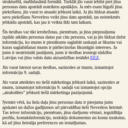
strukturētā, mašīnlasāmā formātā. Turklāt jūs varat iebilst pret jūsu
personas datu apstrādi noteiktos apstākļos. Ja mēs esam lūguši jūsu
piekrišanu, jūs varat to atsaukt jebkurā laikā. Ja jūs lūdzat atsaukt
savu piekrišanu Neverless veikt jūsu datu apstrādi, tas neietekmēs
jebkādu apstrādi, kas jau ir veikta līdz tam laikam.
Šīs tiesības var tikt ierobežotas, piemēram, ja jūsu pieprasījuma
izpilde atklātu personas datus par citu personu, vai ja jūs lūdzat dzēst
informāciju, ko mums ir pienākums saglabāt saskaņā ar likumu vai
kuras saglabāšanai mums ir pārliecinošas likumīgās intereses. Ja
jums ir neatrisināti jautājumi, jums ir tiesības iesniegt sūdzību
Latvijas vai jūsu valsts datu aizsardzības iestādei
EEZ
.
Jūs varat īstenot savas tiesības, sazinoties ar mums, izmantojot
informāciju 9. sadaļā.
Jūs varat atteikties no tiešā mārketinga jebkurā laikā, sazinoties ar
mums, izmantojot informāciju 9. sadaļā vai izmantojot opciju
„atrakstīties” jebkurā tiešā mārketinga paziņojumā.
Ņemiet vērā, ka liela daļa jūsu personas datu ir pieejama jums
apskatei un dažos gadījumos arī pārvaldībai tieši Neverless lietotnē.
Tas ietver informāciju, piemēram, jūsu darījumu vēsturi, ieguldītāja
profilu, kontaktinformāciju, nodokļu dokumentus un konta izrakstus,
kā arī jūsu lietotāja preferences un iestatījumus.