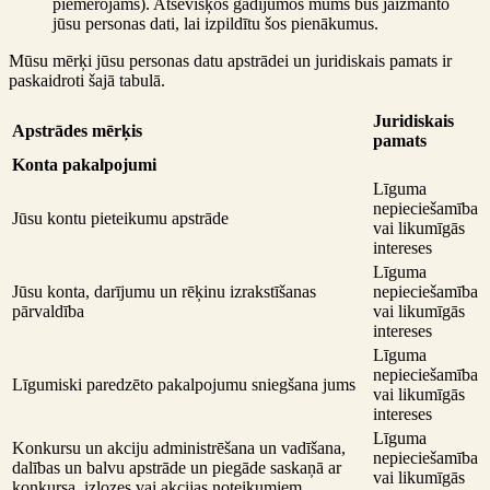
piemērojams). Atsevišķos gadījumos mums būs jāizmanto
jūsu personas dati, lai izpildītu šos pienākumus.
Mūsu mērķi jūsu personas datu apstrādei un juridiskais pamats ir
paskaidroti šajā tabulā.
Juridiskais
Apstrādes mērķis
pamats
Konta pakalpojumi
Līguma
nepieciešamība
Jūsu kontu pieteikumu apstrāde
vai likumīgās
intereses
Līguma
Jūsu konta, darījumu un rēķinu izrakstīšanas
nepieciešamība
pārvaldība
vai likumīgās
intereses
Līguma
nepieciešamība
Līgumiski paredzēto pakalpojumu sniegšana jums
vai likumīgās
intereses
Līguma
Konkursu un akciju administrēšana un vadīšana,
nepieciešamība
dalības un balvu apstrāde un piegāde saskaņā ar
vai likumīgās
konkursa, izlozes vai akcijas noteikumiem