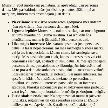
Mums ir jābūt juridiskam pamatam, lai apstrādātu jūsu personas
datus. Mēs paskaidrojam šos juridiskos pamatus tālāk kopā ar
mērķiem, kuriem mēs apstrādājam jūsu datus.
Piekrišana
: Atsevišķos ierobežotos gadījumos mēs lūdzam
jūsu piekrišanu jūsu personas datu apstrādei.
Līguma izpilde
: Mums ir pienākumi saskaņā ar mūsu līgumu
ar jums atkarībā no līguma rakstura. Lai izpildītu šos
pienākumus, mums ir jāapstrādā jūsu personas dati.
Likumīgās intereses
: Mēs varam apstrādāt jūsu personas
datus, ja tas ir nepieciešams, lai mēs sasniegtu biznesa mērķi,
vai ja tas ir nepieciešams kādam citam, lai sasniegtu savu
mērķi. Mēs paskaidrojam tālāk, kādas intereses mēs vai citi
cenšamies sasniegt, apstrādājot jūsu datus. Ja mēs apstrādājam
personas datus, pamatojoties uz likumīgajām interesēm, tad —
kā to prasa datu aizsardzības tiesību akti — mēs esam veikuši
līdzsvarošanas pārbaudi, lai noteiktu, vai mūsu intereses, lai
apsvērtu, kāda būs apstrādes ietekme uz personām, un
noteiktu, vai personu intereses pārsniedz mūsu intereses
apstrādei. Plašāku informāciju par šo līdzsvarošanas pārbaudi
varat iegūt, izmantojot kontaktinformāciju paziņojuma beigās.
Juridiskais pienākums
: Kā organizācijai mums ir jāievēro
juridiskās, regulatīvās un citas prasības saskaņā ar ES/ES
dalībvalstu vai Apvienotās Karalistes tiesību aktiem (kā