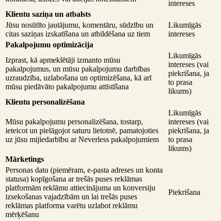
intereses
Klientu saziņa un atbalsts
Jūsu nosūtīto jautājumu, komentāru, sūdzību un
Likumīgās
citas saziņas izskatīšana un atbildēšana uz tiem
intereses
Pakalpojumu optimizācija
Likumīgās
Izprast, kā apmeklētāji izmanto mūsu
intereses (vai
pakalpojumus, un mūsu pakalpojumu darbības
piekrišana, ja
uzraudzība, uzlabošana un optimizēšana, kā arī
to prasa
mūsu piedāvāto pakalpojumu attīstīšana
likums)
Klientu personalizēšana
Likumīgās
Mūsu pakalpojumu personalizēšana, tostarp,
intereses (vai
ieteicot un pielāgojot saturu lietotnē, pamatojoties
piekrišana, ja
uz jūsu mijiedarbību ar Neverless pakalpojumiem
to prasa
likums)
Mārketings
Personas datu (piemēram, e-pasta adreses un konta
statusa) kopīgošana ar trešās puses reklāmas
platformām reklāmu attiecinājuma un konversiju
Piekrišana
izsekošanas vajadzībām un lai trešās puses
reklāmas platforma varētu uzlabot reklāmu
mērķēšanu