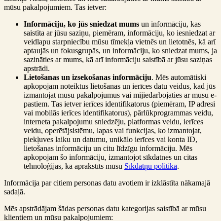
mūsu pakalpojumiem. Tas ietver:
Informāciju, ko jūs sniedzat mums
un informāciju, kas
saistīta ar jūsu saziņu, piemēram, informāciju, ko iesniedzat ar
veidlapu starpniecību mūsu tīmekļa vietnēs un lietotnēs, kā arī
aptaujās un fokusgrupās, un informāciju, ko sniedzat mums, ja
sazināties ar mums, kā arī informāciju saistībā ar jūsu saziņas
apstrādi.
Lietošanas un izsekošanas informāciju
. Mēs automātiski
apkopojam noteiktus lietošanas un ierīces datu veidus, kad jūs
izmantojat mūsu pakalpojumus vai mijiedarbojaties ar mūsu e-
pastiem. Tas ietver ierīces identifikatorus (piemēram, IP adresi
vai mobilās ierīces identifikatorus), pārlūkprogrammas veidu,
interneta pakalpojumu sniedzēju, platformas veidu, ierīces
veidu, operētājsistēmu, lapas vai funkcijas, ko izmantojat,
piekļuves laiku un datumu, unikālo ierīces vai konta ID,
lietošanas informāciju un citu līdzīgu informāciju. Mēs
apkopojam šo informāciju, izmantojot sīkdatnes un citas
tehnoloģijas, kā aprakstīts mūsu
Sīkdatņu politikā
.
Informācija par citiem personas datu avotiem ir izklāstīta nākamajā
sadaļā.
Mēs apstrādājam šādas personas datu kategorijas saistībā ar mūsu
klientiem un mūsu pakalpojumiem: