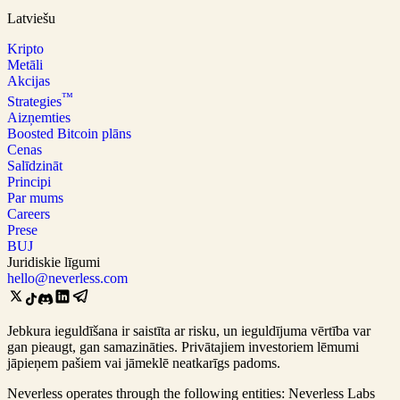
Latviešu
Kripto
Metāli
Akcijas
™
Strategies
Aizņemties
Boosted Bitcoin plāns
Cenas
Salīdzināt
Principi
Par mums
Careers
Prese
BUJ
Juridiskie līgumi
hello@neverless.com
Jebkura ieguldīšana ir saistīta ar risku, un ieguldījuma vērtība var
gan pieaugt, gan samazināties. Privātajiem investoriem lēmumi
jāpieņem pašiem vai jāmeklē neatkarīgs padoms.
Neverless operates through the following entities: Neverless Labs