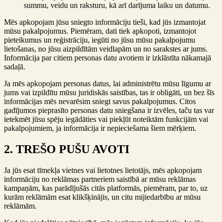
summu, veidu un raksturu, kā arī darījuma laiku un datumu.
Mēs apkopojam jūsu sniegto informāciju tieši, kad jūs izmantojat
mūsu pakalpojumus. Piemēram, dati tiek apkopoti, izmantojot
pieteikumus un reģistrāciju, iegūti no jūsu mūsu pakalpojumu
lietošanas, no jūsu aizpildītām veidlapām un no sarakstes ar jums.
Informācija par citiem personas datu avotiem ir izklāstīta nākamajā
sadaļā.
Ja mēs apkopojam personas datus, lai administrētu mūsu līgumu ar
jums vai izpildītu mūsu juridiskās saistības, tas ir obligāti, un bez šīs
informācijas mēs nevarēsim sniegt savus pakalpojumus. Citos
gadījumos pieprasīto personas datu sniegšana ir izvēles, taču tas var
ietekmēt jūsu spēju iegādāties vai piekļūt noteiktām funkcijām vai
pakalpojumiem, ja informācija ir nepieciešama šiem mērķiem.
2. TREŠO PUŠU AVOTI
Ja jūs esat tīmekļa vietnes vai lietotnes lietotājs, mēs apkopojam
informāciju no reklāmas partneriem saistībā ar mūsu reklāmas
kampaņām, kas parādījušās citās platformās, piemēram, par to, uz
kurām reklāmām esat klikšķinājis, un citu mijiedarbību ar mūsu
reklāmām.