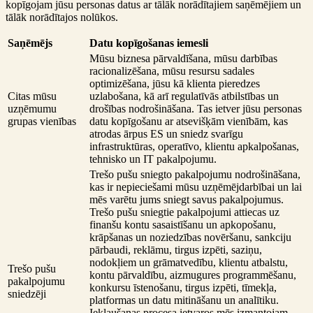
kopīgojam jūsu personas datus ar tālāk norādītajiem saņēmējiem un
tālāk norādītajos nolūkos.
Saņēmējs
Datu kopīgošanas iemesli
Mūsu biznesa pārvaldīšana, mūsu darbības
racionalizēšana, mūsu resursu sadales
optimizēšana, jūsu kā klienta pieredzes
Citas mūsu
uzlabošana, kā arī regulatīvās atbilstības un
uzņēmumu
drošības nodrošināšana. Tas ietver jūsu personas
grupas vienības
datu kopīgošanu ar atsevišķām vienībām, kas
atrodas ārpus ES un sniedz svarīgu
infrastruktūras, operatīvo, klientu apkalpošanas,
tehnisko un IT pakalpojumu.
Trešo pušu sniegto pakalpojumu nodrošināšana,
kas ir nepieciešami mūsu uzņēmējdarbībai un lai
mēs varētu jums sniegt savus pakalpojumus.
Trešo pušu sniegtie pakalpojumi attiecas uz
finanšu kontu sasaistīšanu un apkopošanu,
krāpšanas un noziedzības novēršanu, sankciju
pārbaudi, reklāmu, tirgus izpēti, saziņu,
nodokļiem un grāmatvedību, klientu atbalstu,
Trešo pušu
kontu pārvaldību, aizmugures programmēšanu,
pakalpojumu
konkursu īstenošanu, tirgus izpēti, tīmekļa,
sniedzēji
platformas un datu mitināšanu un analītiku.
Iekļaušanas procesa ietvaros mēs izmantojam