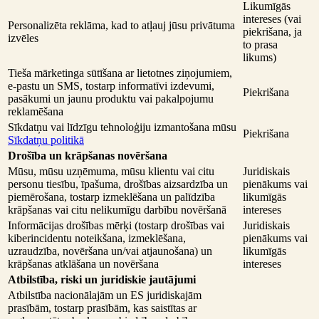
Likumīgās
intereses (vai
Personalizēta reklāma, kad to atļauj jūsu privātuma
piekrišana, ja
izvēles
to prasa
likums)
Tieša mārketinga sūtīšana ar lietotnes ziņojumiem,
e-pastu un SMS, tostarp informatīvi izdevumi,
Piekrišana
pasākumi un jaunu produktu vai pakalpojumu
reklamēšana
Sīkdatņu vai līdzīgu tehnoloģiju izmantošana mūsu
Piekrišana
Sīkdatņu politikā
Drošība un krāpšanas novēršana
Mūsu, mūsu uzņēmuma, mūsu klientu vai citu
Juridiskais
personu tiesību, īpašuma, drošības aizsardzība un
pienākums vai
piemērošana, tostarp izmeklēšana un palīdzība
likumīgās
krāpšanas vai citu nelikumīgu darbību novēršanā
intereses
Informācijas drošības mērķi (tostarp drošības vai
Juridiskais
kiberincidentu noteikšana, izmeklēšana,
pienākums vai
uzraudzība, novēršana un/vai atjaunošana) un
likumīgās
krāpšanas atklāšana un novēršana
intereses
Atbilstība, riski un juridiskie jautājumi
Atbilstība nacionālajām un ES juridiskajām
prasībām, tostarp prasībām, kas saistītas ar