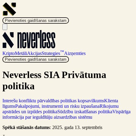
Pievienoties gaidīšanas sarakstam
™
Kripto
Metāli
Akcijas
Strategies
Aizņemties
Pievienoties gaidīšanas sarakstam
Neverless SIA Privātuma
politika
Interešu konfliktu pārvaldības politikas kopsavilkums
Klienta
līgums
Pakalpojumi, instrumenti un risku izpaušana
Rīkojumu
apstrādes un izpildes politika
Sūdzību izskatīšanas politika
Vispārīga
informācija par ieguldītāju aizsardzības sistēmu
Spēkā stāšanās datums
: 2025. gada 13. septembris