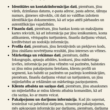
Identitātes un kontaktinformācijas dati
, piemēram, jūsu
vārds, dzimšanas datums, e-pasta adrese, pasta adrese, tālruņa
numurs, ģimenes stāvoklis, citi dati no valdības izdotiem
identifikācijas dokumentiem, kā arī sejas attēli pārbaudes un
autentifikācijas vajadzībām.
Finanšu dati
, piemēram, jūsu bankas konta un maksājumu
kartes rekvizīti, kā arī informācija par jūsu ienākumiem, konta
atlikumiem, vērtspapīru turējumiem, finanšu darījumu vēsturi,
kredītvēsturi un nodokļu informāciju.
Profila dati
, piemēram, jūsu lietotājvārds un piekļuves kods,
jūsu zināšanu novērtējuma rezultāti, jūsu intereses un vēlmes.
Mārketinga un reklāmas dati
, piemēram, dalība
fokusgrupās, aptauju atbildes, konkursi, jūsu mārketinga
izvēles, informācija par jūsu vēlmēm vai pazīmēm, balstoties
uz jūsu mūsu pakalpojumu lietošanu, klientu profili un
segmenti, kas balstīti uz pazīmēm un pazīmju kombinācijām,
piemēram, finanšu darījumu vēsturi un turējumiem, un jūsu
mijiedarbību ar reklāmām un mārketinga paziņojumiem.
Klientu atbalsta un saziņas dati
, piemēram, jūsu atsauksmes
un mijiedarbība ar mūsu klientu atbalsta komandām, kā arī
cita saziņa, ko ar mums veicat.
Pakalpojumu un darījumu informācija
. Kad jūs saņemat,
iesniedzat vai pabeidzat darījumu, izmantojot pakalpojumus,
mēs apkopojam informāciju par darījumu, piemēram, darījuma