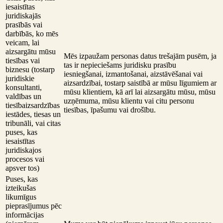
iesaistītas
juridiskajās
prasībās vai
darbībās, ko mēs
veicam, lai
aizsargātu mūsu
Mēs izpaužam personas datus trešajām pusēm, ja
tiesības vai
tas ir nepieciešams juridisku prasību
biznesu (tostarp
iesniegšanai, izmantošanai, aizstāvēšanai vai
juridiskie
aizsardzībai, tostarp saistībā ar mūsu līgumiem ar
konsultanti,
mūsu klientiem, kā arī lai aizsargātu mūsu, mūsu
valdības un
uzņēmuma, mūsu klientu vai citu personu
tiesībaizsardzības
tiesības, īpašumu vai drošību.
iestādes, tiesas un
tribunāli, vai citas
puses, kas
iesaistītas
juridiskajos
procesos vai
apsver tos)
Puses, kas
izteikušas
likumīgus
pieprasījumus pēc
informācijas