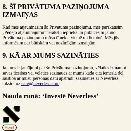
8. ŠĪ PRIVĀTUMA PAZIŅOJUMA
IZMAIŅAS
Kad mēs atjaunināsim šo Privātuma paziņojumu, mēs pārskatīsim
„Pēdējo atjauninājumu” ierakstu iepriekš un publicēsim jauno
Privātuma paziņojumu mūsu tīmekļa vietnē un lietotnē. Mēs jūs
informēsim par būtiskām vai nozīmīgām izmaiņām.
9. KĀ AR MUMS SAZINĀTIES
Ja jums ir jautājumi par šo Privātuma paziņojumu, vēlaties izmantot
savas tiesības vai vēlaties sazināties ar mums kāda cita iemesla dēļ
saistībā ar mūsu personas datu apstrādi, sazinieties ar Neverless,
rakstot uz
care@neverless.com
Nauda runā: ‘Investē Neverless’
Aiziet