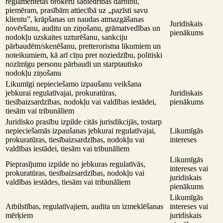
reglamentētas brokeru sabiedrības darbību,
piemēram, prasībām attiecībā uz „pazīsti savu
klientu”, krāpšanas un naudas atmazgāšanas
Juridiskais
novēršanu, auditu un ziņošanu, grāmatvedības un
pienākums
nodokļu uzskaites uzturēšanu, sankciju
pārbaudēm/skenēšanu, pretterorisma likumiem un
noteikumiem, kā arī cīņu pret noziedzību, politiski
nozīmīgu personu pārbaudi un starptautisko
nodokļu ziņošanu
Likumīgi nepieciešamo izpaušanu veikšana
jebkurai regulatīvajai, prokuratūras,
Juridiskais
tiesībaizsardzības, nodokļu vai valdības iestādei,
pienākums
tiesām vai tribunāliem
Juridisko prasību izpilde citās jurisdikcijās, tostarp
nepieciešamās izpaušanas jebkurai regulatīvajai,
Likumīgās
prokuratūras, tiesībaizsardzības, nodokļu vai
intereses
valdības iestādei, tiesām vai tribunāliem
Likumīgās
Pieprasījumu izpilde no jebkuras regulatīvās,
intereses vai
prokuratūras, tiesībaizsardzības, nodokļu vai
juridiskais
valdības iestādes, tiesām vai tribunāliem
pienākums
Likumīgās
Atbilstības, regulatīvajiem, audita un izmeklēšanas
intereses vai
mērķiem
juridiskais