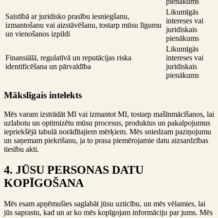
pienākums
Likumīgās
Saistībā ar juridisko prasību iesniegšanu,
intereses vai
izmantošanu vai aizstāvēšanu, tostarp mūsu līgumu
juridiskais
un vienošanos izpildi
pienākums
Likumīgās
Finansiālā, regulatīvā un reputācijas riska
intereses vai
identificēšana un pārvaldība
juridiskais
pienākums
Mākslīgais intelekts
Mēs varam izstrādāt MI vai izmantot MI, tostarp mašīnmācīšanos, lai
uzlabotu un optimizētu mūsu procesus, produktus un pakalpojumus
iepriekšējā tabulā norādītajiem mērķiem. Mēs sniedzam paziņojumu
un saņemam piekrišanu, ja to prasa piemērojamie datu aizsardzības
tiesību akti.
4. JŪSU PERSONAS DATU
KOPĪGOŠANA
Mēs esam apņēmušies saglabāt jūsu uzticību, un mēs vēlamies, lai
jūs saprastu, kad un ar ko mēs kopīgojam informāciju par jums. Mēs