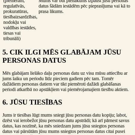
(piemēram,
Mums var būt pienākums izpaust jūsu personas
regulatīvās,
datus šādām iestādēm pēc pieprasījuma vai kā to
prokuratūras,
prasa likums.
tiesībaizsardzības,
nodokļu vai
valdības iestādes,
tiesas vai
tribunāli)
5. CIK ILGI MĒS GLABĀJAM JŪSU
PERSONAS DATUS
Mēs glabājam lielāko daļu personas datu uz visu mūsu attiecību ar
jums laiku un periodu līdz pieciem gadiem pēc tam. Tomēr
dažādiem personas datiem var tikt piemēroti dažādi glabāšanas
periodi atkarībā no apstākļiem vai piemērojamajiem tiesību aktiem.
6. JŪSU TIESĪBAS
Jums ir tiesības lūgt mums sniegt jūsu personas datu kopiju; labot,
dzēst vai ierobežot jūsu personas datu apstrādi; kā arī pārnest savus
datus, kas nozīmē, ka mēs sniedzam jums jūsu sniegtos personas
datus vai pārsūtām jūsu mums sniegtos personas datus citai pusei