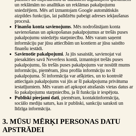
un reklāmām no analītikas un reklāmas pakalpojumu
sniedzējiem. Mēs arī izmantojam Google automātiskās
aizpildes funkcijas, lai palīdzētu pabeigt adreses iekļaušanas
procesā.
Finanšu konta savienojums
. Mēs nodrošinājam konta
savienošanas un apkopošanas pakalpojumus ar trešās puses
pakalpojumu sniedzēju starpniecību. Mēs varam saņemt
informāciju par jūsu attiecībām un kontiem ar jūsu saistīto
finanšu iestādi.
Savienotie pakalpojumi
. Ja jūs sasaistāt, savienojat vai
piesakāties savā Neverless kontā, izmantojot trešās puses
pakalpojumu, šis trešās puses pakalpojums var nosūtīt mums
informāciju, piemēram, jūsu profila informāciju no šī
pakalpojuma. Šī informācija var atšķirties, un to kontrolē
attiecīgais pakalpojums vai jūs ar šī pakalpojuma privātuma
iestatījumiem. Mēs varam arī apkopot atrašanās vietas datus ar
šo pakalpojumu starpniecību, ja šī funkcija ir iespējota.
Publiski pieejami dati
, piemēram, kontaktinformācija,
sociālo mediju saturs, kas ir publiski, sankciju saraksti un
līdzīga informācija.
3. MŪSU MĒRĶI PERSONAS DATU
APSTRĀDEI