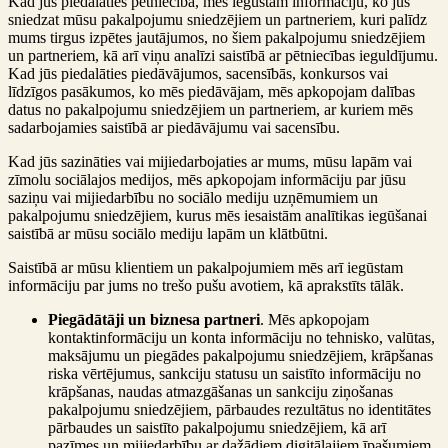
Kad jūs piedalāties pētniecībā, mēs iegūstam informāciju, ko jūs
sniedzat mūsu pakalpojumu sniedzējiem un partneriem, kuri palīdz
mums tirgus izpētes jautājumos, no šiem pakalpojumu sniedzējiem
un partneriem, kā arī viņu analīzi saistībā ar pētniecības ieguldījumu.
Kad jūs piedalāties piedāvājumos, sacensībās, konkursos vai
līdzīgos pasākumos, ko mēs piedāvājam, mēs apkopojam dalības
datus no pakalpojumu sniedzējiem un partneriem, ar kuriem mēs
sadarbojamies saistībā ar piedāvājumu vai sacensību.
Kad jūs sazināties vai mijiedarbojaties ar mums, mūsu lapām vai
zīmolu sociālajos medijos, mēs apkopojam informāciju par jūsu
saziņu vai mijiedarbību no sociālo mediju uzņēmumiem un
pakalpojumu sniedzējiem, kurus mēs iesaistām analītikas iegūšanai
saistībā ar mūsu sociālo mediju lapām un klātbūtni.
Saistībā ar mūsu klientiem un pakalpojumiem mēs arī iegūstam
informāciju par jums no trešo pušu avotiem, kā aprakstīts tālāk.
Piegādātāji un biznesa partneri
. Mēs apkopojam
kontaktinformāciju un konta informāciju no tehnisko, valūtas,
maksājumu un piegādes pakalpojumu sniedzējiem, krāpšanas
riska vērtējumus, sankciju statusu un saistīto informāciju no
krāpšanas, naudas atmazgāšanas un sankciju ziņošanas
pakalpojumu sniedzējiem, pārbaudes rezultātus no identitātes
pārbaudes un saistīto pakalpojumu sniedzējiem, kā arī
pazīmes un mijiedarbību ar dažādiem digitālajiem īpašumiem