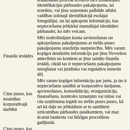
identifikācijas pārbaudes pakalpojumu, lai
noteiktu, vai jūsu uzņemtais pašbilde atbilst
valdības izdotajā identifikācijā esošajai
fotogrāfijai, un lai apkopotu informāciju, kas
nepieciešama jebkādai manuālajai identitātes
pārbaudei, ko mēs veicam.
Mēs nodrošinājam konta savienošanas un
apkopošanas pakalpojumus ar trešās puses
pakalpojumu sniedzēju starpniecību. Mēs varam
kopīgot detalizētu informāciju par jūsu Neverless
Finanšu iestādes
attiecībām un kontiem ar jūsu saistīto finanšu
iestādi, ciktāl tas ir nepieciešams pakalpojumu
sniegšanai vai juridisku vai regulatīvu iemeslu
dēļ.
Mēs varam kopīgot informāciju par jums, ja tas ir
nepieciešams saistībā ar korporatīvu darījumu,
apvienošanos, konsolidāciju, reorganizāciju,
Citas puses, kas
finansēšanu, kontroles izmaiņām vai mūsu vai
iesaistītas
cita uzņēmuma iegādi no trešās puses puses, kā
korporatīvajā
arī kā daļu no jebkādiem ar to saistītiem
darbībā
uzticamības pārbaudes pasākumiem, vai maz
ticamā bankrota vai līdzīgas procedūras
gadījumā.
Citas puses, kas