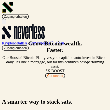
Zugang erhalten
™
Grow
Bitcoin wealth.
Krypto
Metalle
Aktien
Strategies
Leihen
Zugang erhalten
Faster.
Our Boosted Bitcoin Plan gives you capital to auto-invest in Bitcoin
daily. It’s like a mortgage, but for this century’s best-performing
asset.
5X BOOST
Get started
A smarter way to stack sats.