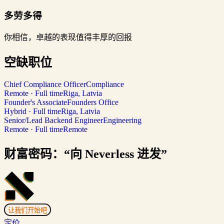
多劳多得
你相信，卓越的表现值得丰厚的回报
空缺职位
Chief Compliance Officer
Compliance
Remote · Full time
Riga, Latvia
Founder's Associate
Founders Office
Hybrid · Full time
Riga, Latvia
Senior/Lead Backend Engineer
Engineering
Remote · Full time
Remote
财富密码：“向 Neverless 进发”
让我们开始吧
定价