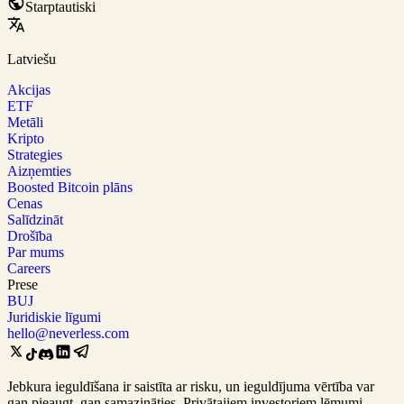
Starptautiski
Latviešu
Akcijas
ETF
Metāli
Kripto
Strategies
Aizņemties
Boosted Bitcoin plāns
Cenas
Salīdzināt
Drošība
Par mums
Careers
Prese
BUJ
Juridiskie līgumi
hello@neverless.com
Jebkura ieguldīšana ir saistīta ar risku, un ieguldījuma vērtība var
gan pieaugt, gan samazināties. Privātajiem investoriem lēmumi