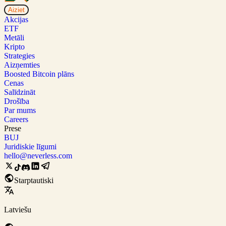
Aiziet
Akcijas
ETF
Metāli
Kripto
Strategies
Aizņemties
Boosted Bitcoin plāns
Cenas
Salīdzināt
Drošība
Par mums
Careers
Prese
BUJ
Juridiskie līgumi
hello@neverless.com
Starptautiski
Latviešu