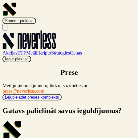
Saņemt piekļuvi
Akcijas
ETF
Metāli
Kripto
Strategies
Cenas
Iegūt piekļuvi
Prese
Mediju pieprasījumiem, lūdzu, sazinieties ar
press@neverless.com
Lejupielādēt preses komplektu
Gatavs palielināt savus ieguldījumus?