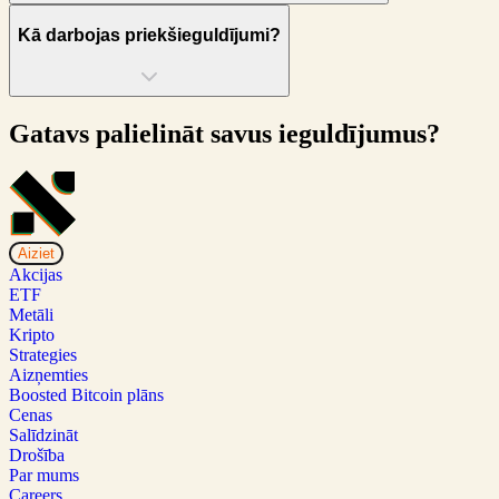
Kā darbojas priekšieguldījumi?
Gatavs palielināt savus ieguldījumus?
Aiziet
Akcijas
ETF
Metāli
Kripto
Strategies
Aizņemties
Boosted Bitcoin plāns
Cenas
Salīdzināt
Drošība
Par mums
Careers