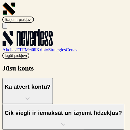
Saņemt piekļuvi
Akcijas
ETF
Metāli
Kripto
Strategies
Cenas
Iegūt piekļuvi
Jūsu konts
Kā atvērt kontu?
Cik viegli ir iemaksāt un izņemt līdzekļus?