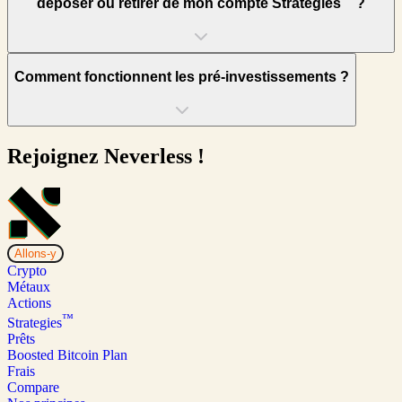
déposer ou retirer de mon compte Strategies
?
Comment fonctionnent les pré-investissements ?
Rejoignez Neverless !
Allons-y
Crypto
Métaux
Actions
™
Strategies
Prêts
Boosted Bitcoin Plan
Frais
Compare